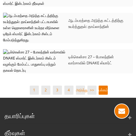
பெல்கிரேடில் உள்ள புரோஜெகாட் பி
33 திட்டத்திற்கான டிநேக் ஸ்மார்ட்
இன்டர்காம் தீர்வுகள்
ஆடம்பரத்தை அடுத்த கட்டத்திற்கு
உயர்த்துதல்: தாய்லாந்தின்
பட்டாயாவில் உள்ள ஹொரைசனின்
உயர்தர வீடுகளை டிநேக் ஸ்மார்ட்
இன்டர்காம் சிஸ்டம்
மேம்படுத்துகிறது.
டிக்கென்சா 27 – போலந்தின்
வார்சாவில் DNAKE ஸ்மார்ட்
இன்டர்காம் சிஸ்டம் வழங்கும்
மேம்பட்ட பாதுகாப்பு மற்றும் தகவல்
தொடர்பு
1
2
3
4
அடுத்து
>>
பக்கம்
>
1 / 4
தயாரிப்புகள்
தீர்வுகள்