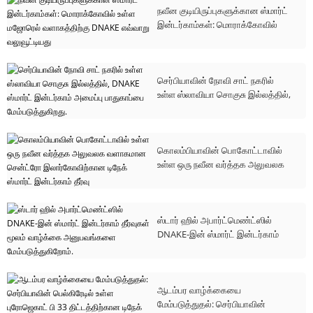
நவீன குடியிருப்புகளுக்கான ஸ்மார்ட்
இன்டர்காம்கள்: மொராக்கோவில்
உள்ள மஜோரெல் வளாகத்திற்கு
DNAKE எவ்வாறு வலுவூட்டியது
செர்பியாவின் நோவி சாட் நகரில்
உள்ள ஸ்லாவியா சொகுசு இல்லத்தில்,
DNAKE ஸ்மார்ட் இன்டர்காம்
அமைப்பு பாதுகாப்பை
மேம்படுத்துகிறது.
கொலம்பியாவின் பொகோட்டாவில்
உள்ள ஒரு நவீன வர்த்தக அலுவலக
வளாகமான சென்ட்ரோ
இலார்கோவிற்கான டிநேக் ஸ்மார்ட்
இன்டர்காம் தீர்வு
ஸ்டார் ஹில் அபார்ட்மெண்ட்ஸில்
DNAKE-இன் ஸ்மார்ட் இன்டர்காம்
தீர்வுகள் மூலம் வாழ்க்கை
அனுபவங்களை மேம்படுத்துகிறோம்.
ஆடம்பர வாழ்க்கையை
மேம்படுத்துதல்: செர்பியாவின்