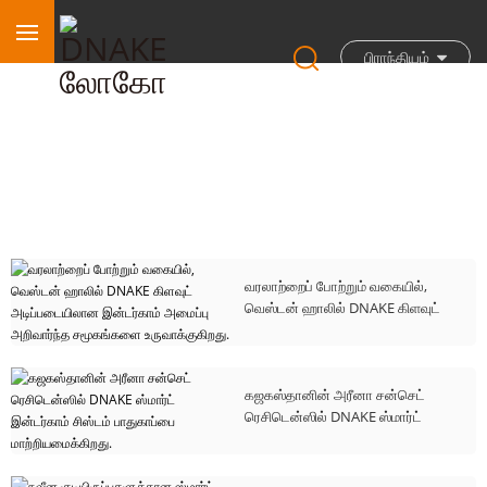
பிராந்தியம்
வழக்கு ஆய்வுகள்
வரலாற்றைப் போற்றும் வகையில்,
வெஸ்டன் ஹாலில் DNAKE கிளவுட்
அடிப்படையிலான இன்டர்காம்
அமைப்பு அறிவார்ந்த சமூகங்களை
உருவாக்குகிறது.
கஜகஸ்தானின் அரீனா சன்செட்
ரெசிடென்ஸில் DNAKE ஸ்மார்ட்
இன்டர்காம் சிஸ்டம் பாதுகாப்பை
மாற்றியமைக்கிறது.