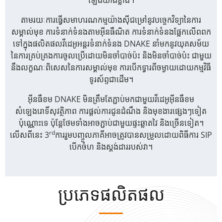
ឡើងយ៉ាងខ្លាំង។
តាមរយៈការធ្វើសមាហរណកម្មយ៉ាងស៊ីជម្រៅនូវបច្ចេកវិទ្យានៃការ
សម្គាល់មុខ ការទំនាក់ទំនងតាមអ៊ីនធឺណិត ការទំនាក់ទំនងផ្អែកលើពពក
ទៅក្នុងផលិតផលវីដេអូអន្តរទំនាក់ទំនង DNAKE នាំមកនូវយុគសម័យ
នៃការគ្រប់គ្រងការចូលប្រើដោយមិនចាំបាច់ប៉ះ និងមិនចាំបាច់ប៉ះ ជាមួយ
នឹងលក្ខណៈពិសេសនៃការសម្គាល់មុខ ការបើកទ្វារពីចម្ងាយដោយកម្មវិធី
ទូរស័ព្ទជាដើម។
អ៊ីនធឺខម DNAKE មិនត្រឹមតែភ្ជាប់មកជាមួយវីដេអូអ៊ីនធឺខម
សំឡេងរោទិ៍សុវត្ថិភាព ការផ្តល់ការជូនដំណឹង និងមុខងារផ្សេងៗទៀត
ប៉ុណ្ណោះទេ ប៉ុន្តែថែមទាំងអាចភ្ជាប់ជាមួយផ្ទះឆ្លាតវៃ និងច្រើនទៀត។
rd
លើសពីនេះ 3
ការរួមបញ្ចូលភាគីអាចត្រូវបានសម្រួលដោយពិធីការ SIP
បើកចំហ និងស្តង់ដាររបស់វា។
ប្រភេទផលិតផល