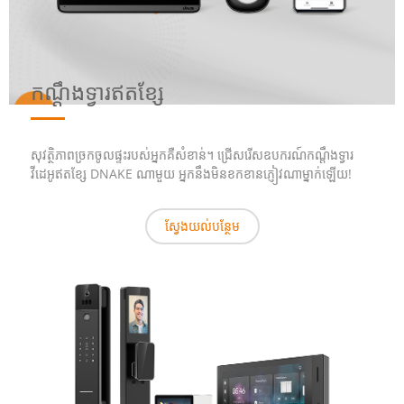
កណ្ដឹងទ្វារឥតខ្សែ
សុវត្ថិភាពច្រកចូលផ្ទះរបស់អ្នកគឺសំខាន់។ ជ្រើសរើសឧបករណ៍កណ្ដឹងទ្វារ
វីដេអូឥតខ្សែ DNAKE ណាមួយ អ្នកនឹងមិនខកខានភ្ញៀវណាម្នាក់ឡើយ!
ស្វែងយល់បន្ថែម