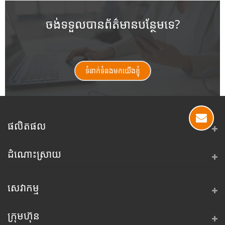
ចង់ទទួលបានព័ត៌មានបន្ថែមទេ?
ទំនាក់ទំនងមកយើងខ្ញុំ
ផលិតផល
ដំណោះស្រាយ
សេវាកម្ម
ក្រុមហ៊ុន