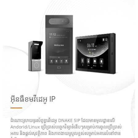
អ៊ីនធឺខមវីដេអូ IP
ដំណោះស្រាយ​ទូរស័ព្ទ​ទ្វារ​វីដេអូ DNAKE SIP ដែល​មាន​មូលដ្ឋាន​លើ
Andorid/Linux ប្រើប្រាស់​បច្ចេកវិទ្យា​ទំនើបៗ​សម្រាប់​ការ​ចូល​ប្រើប្រាស់​
អគារ និង​ផ្តល់​សុវត្ថិភាព និង​ភាពងាយស្រួល​ខ្ពស់​សម្រាប់​អគារ​លំនៅឋាន​