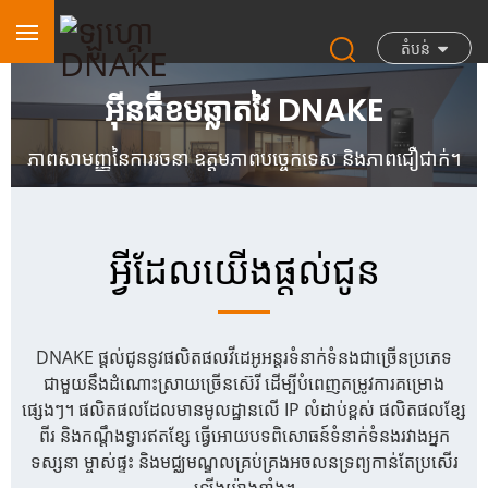
តំបន់
អ៊ីនធឺខមឆ្លាតវៃ DNAKE
ភាពសាមញ្ញនៃការរចនា ឧត្តមភាពបច្ចេកទេស និងភាពជឿជាក់។
អ្វីដែលយើងផ្តល់ជូន
DNAKE ផ្តល់ជូននូវផលិតផលវីដេអូអន្តរទំនាក់ទំនងជាច្រើនប្រភេទ
ជាមួយនឹងដំណោះស្រាយច្រើនស៊េរី ដើម្បីបំពេញតម្រូវការគម្រោង
ផ្សេងៗ។ ផលិតផលដែលមានមូលដ្ឋានលើ IP លំដាប់ខ្ពស់ ផលិតផលខ្សែ
ពីរ និងកណ្ដឹងទ្វារឥតខ្សែ ធ្វើអោយបទពិសោធន៍ទំនាក់ទំនងរវាងអ្នក
ទស្សនា ម្ចាស់ផ្ទះ និងមជ្ឈមណ្ឌលគ្រប់គ្រងអចលនទ្រព្យកាន់តែប្រសើរ