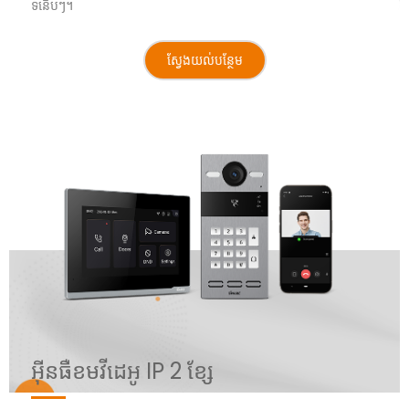
ទំនើបៗ។
ស្វែងយល់បន្ថែម
អ៊ីនធឺខមវីដេអូ IP 2 ខ្សែ