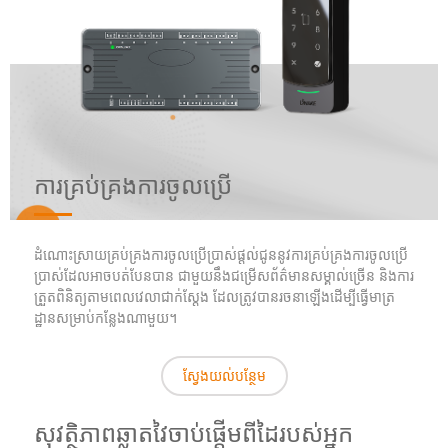
ការគ្រប់គ្រងការចូលប្រើ
ដំណោះស្រាយ​គ្រប់គ្រង​ការចូល​ប្រើប្រាស់​ផ្តល់ជូន​នូវ​ការគ្រប់គ្រង​ការចូល​ប្រើ
ប្រាស់​ដែលអាចបត់បែនបាន ជាមួយនឹងជម្រើស​ព័ត៌មានសម្គាល់​ច្រើន និងការ
ត្រួតពិនិត្យ​តាមពេលវេលាជាក់ស្តែង ដែលត្រូវបានរចនាឡើង​ដើម្បីធ្វើមាត្រ
ដ្ឋានសម្រាប់​កន្លែងណាមួយ។
ស្វែងយល់បន្ថែម
សុវត្ថិភាពឆ្លាតវៃចាប់ផ្តើមពីដៃរបស់អ្នក