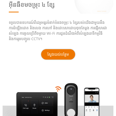
អ៊ីនធឺខមចម្រុះ ៤ ខ្សែ
ទទួលបានឧបករណ៍វីដេអូអន្តរទំនាក់ទំនងចម្រុះ ៤ ខ្សែរបស់យើងជាមួយនឹង
ការដំឡើងដោត និងលេង ការហៅ និងដោះសោដោយចុចតែម្តង ការផ្ញើសារជា
សំឡេង ការចូលប្រើពីចម្ងាយ Wi-Fi ការជូនដំណឹងអំពីសំឡេងរោទិ៍កម្មវិធី
និងការរួមបញ្ចូល CCTV។
ស្វែងយល់បន្ថែម