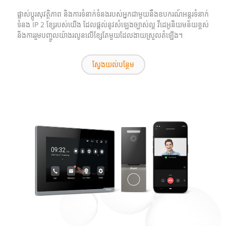
ផ្លាស់ប្តូរសុវត្ថិភាព និងការទំនាក់ទំនងរបស់អ្នកជាមួយនឹងឧបករណ៍អន្តរទំនាក់
ទំនង IP 2 ខ្សែរបស់យើង ដែលផ្តល់នូវសំឡេងច្បាស់ល្អ វីដេអូនិយមន័យខ្ពស់
និងការរួមបញ្ចូលយ៉ាងរលូនលើខ្សែតែមួយដែលងាយស្រួលតំឡើង។
ស្វែងយល់បន្ថែម