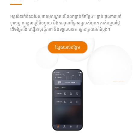
អន្តរទំនាក់ទំនងដែលមានមូលដ្ឋានលើពពកគ្រប់ទីកន្លែង។ គ្រប់គ្រងការហៅ
ទូរសព្ទ ការចូលប្រើពីចម្ងាយ និងការចូលពីទូរសព្ទរបស់អ្នក។ កាត់បន្ថយថ្លៃ
ដើមផ្នែករឹង បង្កើនសុវត្ថិភាព និងទទួលបានការគ្រប់គ្រងជាក់ស្តែង។
ស្វែងយល់បន្ថែម