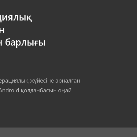
циялық
н
н барлығы
перациялық жүйесіне арналған
 Android қолданбасын оңай