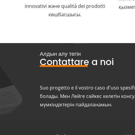
innovativi және qualità dei prodotti
қызмет
көшбасшысы.
Алдын алу тегін
Contattare a noi
Suo progetto e il vostro caso d'uso spes
болады. Мен Лейге сәйкес келетін конс
мүмкіндіктерін пайдаланамын.