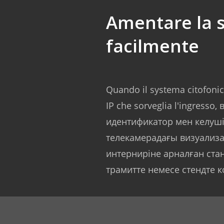
Amentare la s
facilmente
Quando il systema citofonic
IP che sorveglia l'ingresso
идентификатор мен келушіл
телекамерадағы визуализа
интерниріне арналған ст
трамитте немесе стендте к