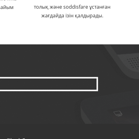
толық және soddisfare ұстанған
пайым
жағдайда ізін қалдырады.