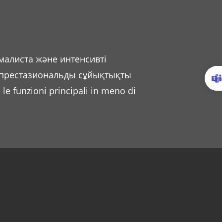
алиста және интенсивті
л престазиональды сұйықтықты
le funzioni principali in meno di