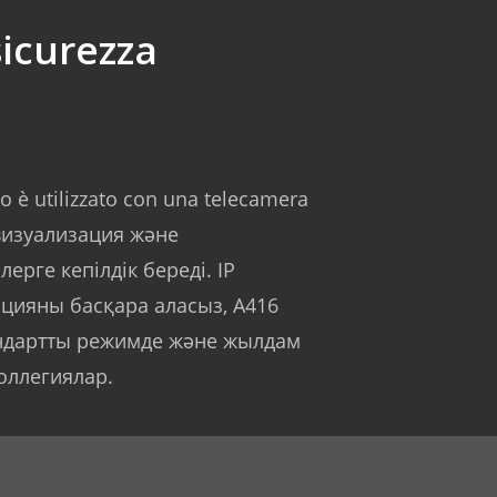
icurezza
o è utilizzato con una telecamera
, визуализация және
ерге кепілдік береді. IP
цияны басқара аласыз, A416
андартты режимде және жылдам
оллегиялар.