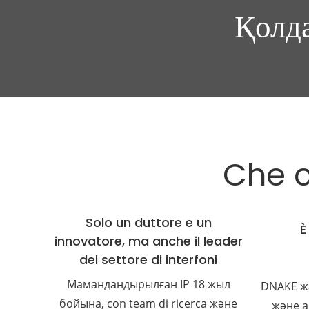
Қолд
Che c
Solo un duttore e un
È
innovatore, ma anche il leader
del settore di interfoni
Мамандандырылған IP 18 жыл
DNAKE ж
бойына, con team di ricerca және
және а