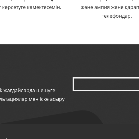
 көрсетуге көмектесемін.
және ампия және қара
телефондар.
ifik жағдайларда шешуге
ультациялар мен іске асыру