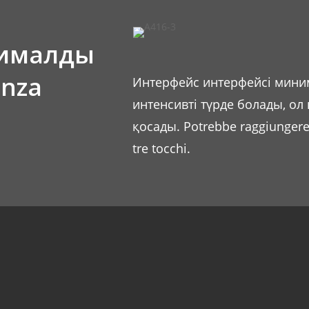
нималды
enza
Интерфейс интерфейсі миним
интенсивті түрде болады, о
қосады. Potrebbe raggiungere 
tre tocchi.