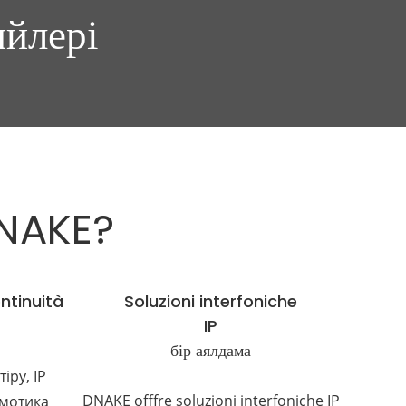
йлері
DNAKE?
ntinuità
Soluzioni interfoniche
IP
бір аялдама
іру, IP
DNAKE offfre soluzioni interfoniche IP
омотика