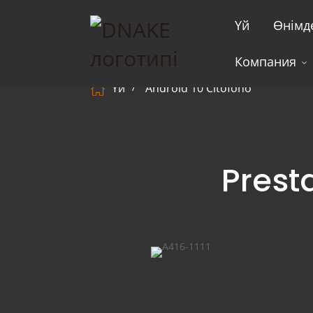
Үй
Өнімд
Компания
Үй
Android 10 Citofono
Presta