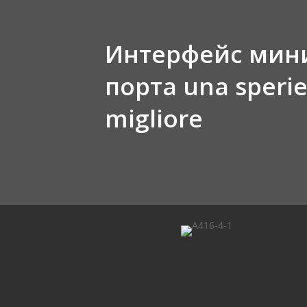
Интерфейс ми
порта una speri
migliore