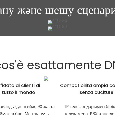
ану және шешу сценари
os'è esattamente 
 fidato ai clienti di
Compatibilità ampia co
tutto il mondo
senza cuciture
аһандық деңгейде 90 жаста
IP телефондарымен бірікт
ймақта бар. Мен жанұяға
телекамера, PBX және д