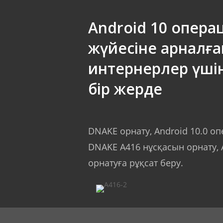
Android 10 опера
жүйесіне арналға
интернерлер үші
бір жерде
DNAKE орнату, Android 10.0 о
DNAKE A416 нұсқасын орнату,
орнатуға рұқсат беру.