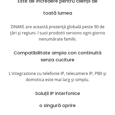
Este de încredere pentru clienții de
toată lumea
DNAKE are această prezență globală peste 90 de
țări și regiuni. I suoi prodotti servono ogni giorno
nenumărate familii.
Compatibilitate ampia con continuità
senza cuciture
L'integrazione cu telefonie IP, telecamere IP, PBX și
domotica este mai larg și simplu.
Soluții IP interfonice
o singură oprire