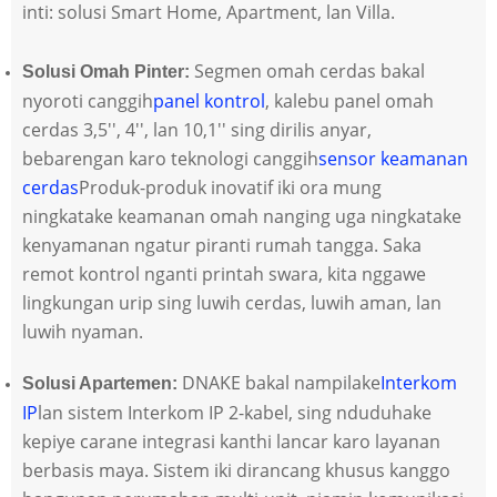
inti: solusi Smart Home, Apartment, lan Villa.
Segmen omah cerdas bakal
Solusi Omah Pinter:
nyoroti canggih
panel kontrol
, kalebu panel omah
cerdas 3,5'', 4'', lan 10,1'' sing dirilis anyar,
bebarengan karo teknologi canggih
sensor keamanan
cerdas
Produk-produk inovatif iki ora mung
ningkatake keamanan omah nanging uga ningkatake
kenyamanan ngatur piranti rumah tangga. Saka
remot kontrol nganti printah swara, kita nggawe
lingkungan urip sing luwih cerdas, luwih aman, lan
luwih nyaman.
DNAKE bakal nampilake
Interkom
Solusi Apartemen:
IP
lan sistem Interkom IP 2-kabel, sing nduduhake
kepiye carane integrasi kanthi lancar karo layanan
berbasis maya. Sistem iki dirancang khusus kanggo