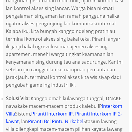
bangunan perumahan multi-unit, njamin komunikasi
lan kontrol akses sing lancar. Warga bisa nikmati
pengalaman sing aman lan ramah pangguna nalika
ngatur akses pengunjung lan komunikasi internal.
Kajaba iku, kita bungah kanggo ndeleng pratinjau
terminal kontrol akses sing bakal teka. Piranti anyar
iki janji bakal ngrevolusi manajemen akses ing
apartemen, menehi warga tingkat keamanan lan
kenyamanan sing durung tau ana sadurunge. Kanthi
setelan ijin canggih lan kemampuan pemantauan
jarak jauh, terminal kontrol akses kita wis siyap dadi
pengubah game ing industri iki.
Solusi Vila:
Kanggo omah kulawarga tunggal, DNAKE
nawakake macem-macem produk kalebu IP
Interkom
Villa
Sistem,
Piranti Interkom IP
,
Piranti Interkom IP 2-
kawat
, lan
Piranti Bel Pintu Nirkabel
Stasiun lawang
villa dilengkapi macem-macem pilihan kayata lawang