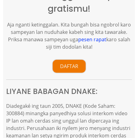
gratismu!
Aja nganti ketinggalan. Kita bungah bisa ngobrol karo
sampeyan lan nuduhake kabeh sing kita tawarake.
Priksa manawa sampeyan uga
pesen rapat
karo salah
siji tim dodolan kita!
DAFTAR
LIYANE BABAGAN DNAKE:
Diadegaké ing taun 2005, DNAKE (Kode Saham:
300884) minangka panyedhiya solusi interkom video
IP lan omah cerdas sing unggul lan dipercaya ing
industri. Perusahaan iki nyilem jero menyang industri
keamanan lan setya ngirim produk interkom cerdas