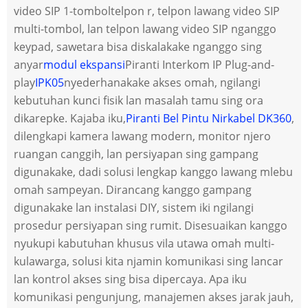
video SIP 1-tombol
telpon r, telpon lawang video SIP
multi-tombol, lan telpon lawang video SIP nganggo
keypad, sawetara bisa diskalakake nganggo sing
anyar
modul ekspansi
Piranti Interkom IP Plug-and-
play
IPK05
nyederhanakake akses omah, ngilangi
kebutuhan kunci fisik lan masalah tamu sing ora
dikarepke. Kajaba iku,
Piranti Bel Pintu Nirkabel DK360
,
dilengkapi kamera lawang modern, monitor njero
ruangan canggih, lan persiyapan sing gampang
digunakake, dadi solusi lengkap kanggo lawang mlebu
omah sampeyan. Dirancang kanggo gampang
digunakake lan instalasi DIY, sistem iki ngilangi
prosedur persiyapan sing rumit. Disesuaikan kanggo
nyukupi kabutuhan khusus vila utawa omah multi-
kulawarga, solusi kita njamin komunikasi sing lancar
lan kontrol akses sing bisa dipercaya. Apa iku
komunikasi pengunjung, manajemen akses jarak jauh,