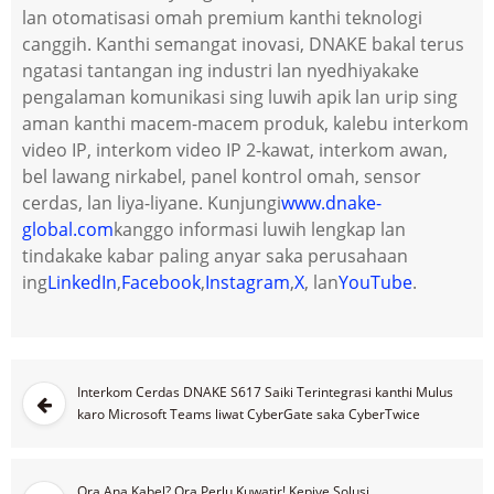
lan otomatisasi omah premium kanthi teknologi
canggih. Kanthi semangat inovasi, DNAKE bakal terus
ngatasi tantangan ing industri lan nyedhiyakake
pengalaman komunikasi sing luwih apik lan urip sing
aman kanthi macem-macem produk, kalebu interkom
video IP, interkom video IP 2-kawat, interkom awan,
bel lawang nirkabel, panel kontrol omah, sensor
cerdas, lan liya-liyane. Kunjungi
www.dnake-
global.com
kanggo informasi luwih lengkap lan
tindakake kabar paling anyar saka perusahaan
ing
LinkedIn
,
Facebook
,
Instagram
,
X
, lan
YouTube
.
Interkom Cerdas DNAKE S617 Saiki Terintegrasi kanthi Mulus
karo Microsoft Teams liwat CyberGate saka CyberTwice
Ora Ana Kabel? Ora Perlu Kuwatir! Kepiye Solusi