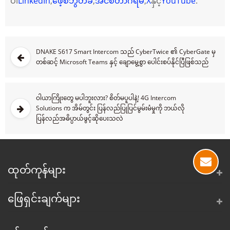
ပါ
LinkedIn
,
ဖေ့စ်ဘွတ်ခ်
,
အင်စတာဂရမ်
,
X
နှင့်
YouTube
.
DNAKE S617 Smart Intercom သည် CyberTwice ၏ CyberGate မှ
တစ်ဆင့် Microsoft Teams နှင့် ချောမွေ့စွာ ပေါင်းစပ်နိုင်ပြီဖြစ်သည်
ဝါယာကြိုးတွေ မပါဘူးလား? စိတ်မပူပါနဲ့! 4G Intercom
Solutions က အိမ်တွင်း ပြန်လည်ပြုပြင်မွမ်းမံမှုကို ဘယ်လို
ပြန်လည်အဓိပ္ပာယ်ဖွင့်ဆိုပေးသလဲ
ထုတ်ကုန်များ
ဖြေရှင်းချက်များ