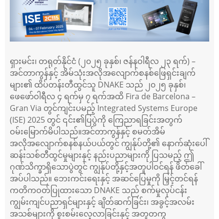
ရှားမင်း၊ တရုတ်နိုင်ငံ (၂၀၂၅ ခုနှစ်၊ ဇန်နဝါရီလ ၂၃ ရက်) –
အင်တာကွန်နှင့် အိမ်သုံးအလိုအလျောက်စနစ်ဖြေရှင်းချက်
များ၏ ထိပ်တန်းတီထွင်သူ DNAKE သည် ၂၀၂၅ ခုနှစ်၊
ဖေဖော်ဝါရီလ ၄ ရက်မှ ၇ ရက်အထိ Fira de Barcelona –
Gran Via တွင်ကျင်းပမည့် Integrated Systems Europe
(ISE) 2025 တွင် ၎င်း၏ပြပွဲကို ကြေညာရခြင်းအတွက်
ဝမ်းမြောက်မိပါသည်။
အင်တာကွန်နှင့် စမတ်အိမ်
အလိုအလျောက်စနစ်နယ်ပယ်တွင် ကျွန်ုပ်တို့၏ နောက်ဆုံးပေါ်
ဆန်းသစ်တီထွင်မှုများနှင့် နည်းပညာများကို ပြသမည့် ဤ
ဂုဏ်သိက္ခာရှိသောပွဲတွင် ကျွန်ုပ်တို့နှင့်အတူပါဝင်ရန် ဖိတ်ခေါ်
အပ်ပါသည်။ ဘေးကင်းရေးနှင့် အဆင်ပြေမှုကို မြှင့်တင်ရန်
ကတိကဝတ်ပြုထားသော DNAKE သည် စက်မှုလုပ်ငန်း
ကျွမ်းကျင်ပညာရှင်များနှင့် ချိတ်ဆက်ခြင်း၊ အခွင့်အလမ်း
အသစ်များကို စူးစမ်းလေ့လာခြင်းနှင့် အတူတကွ