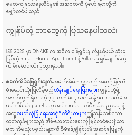
စမတ်ကျသောနေထိုင်မှု၏ အနာဂတ်ကို ပုံဖော်ခြင်းတို့ကို
မျှော်လင့်ပါသည်။
ကျွန်ုပ်တို့ ဘာတွေကို ပြသနေပါသလဲ။
ISE 2025 မှာ DNAKE က အဓိက ဖြေရှင်းချက်နယ်ပယ် သုံးခု
ဖြစ်တဲ့ Smart Home၊ Apartment နဲ့ Villa ဖြေရှင်းချက်တွေ
ကို မီးမောင်းထိုးပြသွားမှာပါ။
စမတ်အိမ်ကဏ္ဍသည် အဆင့်မြင့်ကို
စမတ်အိမ်ဖြေရှင်းချက်-
မီးမောင်းထိုးပြလိမ့်မည်
ထိန်းချုပ်ရေးပြားများ
ကျွန်ုပ်တို့ရဲ့
အသစ်ထွက်ရှိလာတဲ့ ၃.၅ လက်မ၊ ၄ လက်မ နဲ့ ၁၀.၁ လက်မ စ
မတ်အိမ်သုံး panel တွေ အပါအဝင် ခေတ်မီနည်းပညာတွေနဲ့
အတူ
စမတ်လုံခြုံရေးအာရုံခံကိရိယာများ
ဤဆန်းသစ်သော
ထုတ်ကုန်များသည် အိမ်ဘေးကင်းရေးကို မြှင့်တင်ပေးရုံသာ
မက အိမ်သုံးပစ္စည်းများကို စီမံခန့်ခွဲခြင်း၏ အဆင်ပြေမှုကို