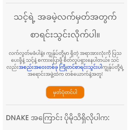
သင့်ရဲ့ အခမဲ့လက်မှတ်အတွက်
စာရင်းသွင်းလိုက်ပါ။
လက်လွတ်မခံပါနဲ့။ ကျွန်ုပ်တို့မှာ ရှိတဲ့ အရာအားလုံးကို ပြသ
ပေးဖို့နဲ့ သင့်နဲ့ စကားပြောဖို့ စိတ်လှုပ်ရှားနေပါတယ်။ သင်
လည်း
အစည်းအဝေးတစ်ခု ကြိုတင်စာရင်းသွင်းပါ
ကျွန်ုပ်တို့ရဲ့
အရောင်းအဖွဲ့ထဲက တစ်ယောက်နဲ့အတူ!
မှတ်ပုံတင်ပါ
DNAKE အကြောင်း ပိုမိုသိရှိလိုပါက: