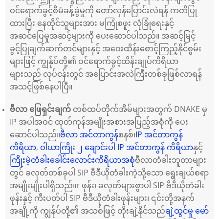
ဝင်ရောက်ခွင့်စီမံခန့်ခွဲမှုကို တော်လှန်ပြောင်းလဲရန် ကတိပြု
ထားပြီး နေထိုင်သူများအား မကြုံစဖူး လုံခြုံရေးနှင့်
အဆင်ပြေမှုအဆင့်များကို ပေးဆောင်ပါသည်။ အဆင့်မြင့်
ခွင့်ပြုချက်ဆက်တင်များနှင့် အဝေးထိန်းစောင့်ကြည့်နိုင်စွမ်း
များဖြင့် ကျွန်ုပ်တို့၏ ဝင်ရောက်ခွင့်ထိန်းချုပ်ကိရိယာ
များသည် လုပ်ငန်းတွင် အပြောင်းအလဲကြီးတစ်ခုဖြစ်လာရန်
အသင့်ဖြစ်နေပါပြီ။
ဗီလာ ဖြေရှင်းချက်
တစ်ထပ်တိုက်အိမ်များအတွက် DNAKE မှ
IP အပါအဝင် ထုတ်ကုန်အမျိုးအစားအပြည့်အစုံကို ပေး
ဆောင်ပါသည်။
ဗီလာ အင်တာကွန်
စနစ်၊
IP အင်တာကွန်
ကိရိယာ
,
ဝါယာကြိုး ၂ ချောင်းပါ IP အင်တာကွန် ကိရိယာ
နှင့်
ကြိုးမဲ့တံခါးခေါင်းလောင်းကိရိယာအစုံ
ဗီလာတံခါးဘူတာများ
တွင် ခလုတ်တစ်ခုပါ SIP ဗီဒီယိုတံခါးကဲ့သို့သော ရွေးချယ်စရာ
အမျိုးမျိုးပါရှိသည်။
r ဖုန်း၊ ခလုတ်များစွာပါ SIP ဗီဒီယိုတံခါး
ဖုန်းနှင့် ကီးပတ်ပါ SIP ဗီဒီယိုတံခါးဖုန်းများ၊ ၎င်းတို့အနက်
အချို့ကို ကျွန်ုပ်တို့၏ အသစ်ဖြင့် တိုးချဲ့နိုင်သည်
ချဲ့ထွင်မှု မော်