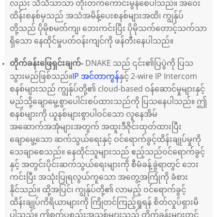
လည်း သိသိသာသာ တိုးတက်ကောင်းမွန်စေပါသည်။ အဝေး
ထိန်းစနစ်မှသည် အသံအမိန့်ပေးစနစ်များအထိ၊ ကျွန်ုပ်
တို့သည် ပိုမိုစမတ်ကျ၊ ဘေးကင်းပြီး ပိုမိုသက်တောင့်သက်သာ
ရှိသော နေထိုင်မှုပတ်ဝန်းကျင်ကို ဖန်တီးနေပါသည်။
DNAKE သည် ၎င်း၏ပြပွဲကို ပြသ
တိုက်ခန်းဖြေရှင်းချက်-
သွားမည်ဖြစ်သည်။
IP အင်တာကွန်
နှင့် 2-wire IP Intercom
စနစ်များသည် ကျွန်ုပ်တို့၏ cloud-based ဝန်ဆောင်မှုများနှင့်
မည်သို့ချောမွေ့စွာပေါင်းစပ်ထားသည်ကို ပြသနေပါသည်။ ဤ
စနစ်များကို ယူနစ်များစွာပါဝင်သော လူနေအိမ်
အဆောက်အအုံများအတွက် အထူးဒီဇိုင်းထုတ်ထားပြီး
ချောမွေ့သော ဆက်သွယ်ရေးနှင့် ဝင်ရောက်ခွင့်ထိန်းချုပ်မှုကို
သေချာစေသည်။ နေထိုင်သူများသည် ဧည့်သည်ဝင်ရောက်ခွင့်
နှင့် အတွင်းပိုင်းဆက်သွယ်ရေးများကို စီမံခန့်ခွဲရာတွင် ဘေး
ကင်းပြီး အသုံးပြုရလွယ်ကူသော အတွေ့အကြုံကို ခံစား
နိုင်သည်။ ထို့အပြင်၊ ကျွန်ုပ်တို့၏ လာမည့် ဝင်ရောက်ခွင့်
ထိန်းချုပ်ကိရိယာများကို ကြိုတင်ကြည့်ရှုရန် စိတ်လှုပ်ရှားမိ
ပါသည်။ ဤစက်ပစ္စည်းအသစ်များသည် တိုက်ခန်းများတွင်