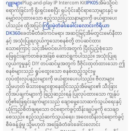
ဂျူးများ
Plug-and-play IP Intercom Kit
IPK05
အိမ်သို့ဝင်
ရောက်ခြင်းကို ရိုးရှင်းစေပြီး ရုပ်ပိုင်းဆိုင်ရာသော့များနှင့် မ
မျှော်လင့်ထားသော ဧည့်သည်ပြဿနာများကို ဖယ်ရှားပေး
ပါသည်။ ထို့အပြင်၊
ကြိုးမဲ့တံခါးခေါင်းလောင်းကိရိယာ
DK360
ခေတ်မီတံခါးကင်မရာ၊ အဆင့်မြင့်အိမ်တွင်းမော်နီတာ
နှင့် အသုံးပြုရလွယ်ကူသောစနစ်တို့ တပ်ဆင်ထား
သောကြောင့် သင့်အိမ်ဝင်ပေါက်အတွက် ပြီးပြည့်စုံသော
ဖြေရှင်းချက်တစ်ခုအဖြစ် ဆောင်ရွက်ပါသည်။ အသုံးပြုရ
လွယ်ကူမှုနှင့် DIY တပ်ဆင်မှုအတွက် ဒီဇိုင်းထုတ်ထားသော ဤ
စနစ်များသည် ရှုပ်ထွေးသော စနစ်ထည့်သွင်းမှု
လုပ်ထုံးလုပ်နည်းများကို ဖယ်ရှားပေးပါသည်။ ဗီလာများ
သို့မဟုတ် မိသားစုများစွာနေထိုင်သည့်အိမ်များ၏ သီးခြား
လိုအပ်ချက်များကို ဖြည့်ဆည်းရန် ပြုလုပ်ထားသော ကျွန်ုပ်
တို့၏ဖြေရှင်းချက်များသည် ချောမွေ့သောဆက်သွယ်ရေးနှင့်
ယုံကြည်စိတ်ချရသော ဝင်ရောက်ခွင့်ထိန်းချုပ်မှုကို သေချာ
စေသည်။ ဧည့်သည်ဆက်သွယ်ရေး၊ အဝေးထိန်းဝင်ရောက်ခွင့်
စီမံခန့်ခွဲမှု သို့မဟုတ် အခြေခံတံခါးခေါင်းလောင်း