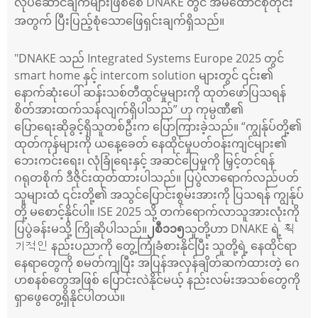
လုပ်ဆောင်ချက်များဖြစ်စေ DNAKE တွင် အိမ်ထောင်စုတိုင်း
အတွက် ပြီးပြည့်စုံသောဖြေရှင်းချက်ရှိသည်။
"
DNAKE သည် Integrated Systems Europe 2025 တွင်
smart home နှင့် intercom solution များတွင် ၎င်း၏
နောက်ဆုံးပေါ် ဆန်းသစ်တီထွင်မှုများကို ထုတ်ဖော်ပြသရန်
စိတ်အားထက်သန်လျက်ရှိပါသည်” ဟု ကုမ္ပဏီ၏
ပြောရေးဆိုခွင့်ရှိသူတစ်ဦးက ပြောကြားခဲ့သည်။ “ကျွန်ုပ်တို့၏
ထုတ်ကုန်များကို ယနေ့ခေတ် နေထိုင်မှုပတ်ဝန်းကျင်များ၏
ဘေးကင်းရေး၊ လုံခြုံရေးနှင့် အဆင်ပြေမှုကို မြှင့်တင်ရန်
ဂရုတစိုက် ဒီဇိုင်းထုတ်ထားပါသည်။ ပြပွဲလာရောက်လည်ပတ်
သူများထံ ၎င်းတို့၏ အသွင်ပြောင်းစွမ်းအားကို ပြသရန် ကျွန်ုပ်
တို့ မစောင့်နိုင်ပါ။ ISE 2025 သို့ တက်ရောက်လာသူအားလုံးကို
ပြပွဲခန်းမသို့ ကြိုဆိုပါသည်။
၂စီ၁၁၅
သူတို့ဟာ DNAKE ရဲ့ 획
기적인 နည်းပညာကို တွေ့ကြုံခံစားနိုင်ပြီး သူတို့ရဲ့ နေထိုင်ရာ
နေရာတွေကို စမတ်ကျပြီး အပြန်အလှန်ချိတ်ဆက်ထားတဲ့ ဂေ
ဟစနစ်တွေအဖြစ် ပြောင်းလဲနိုင်မယ့် နည်းလမ်းအသစ်တွေကို
ရှာဖွေတွေ့ရှိနိုင်ပါတယ်။