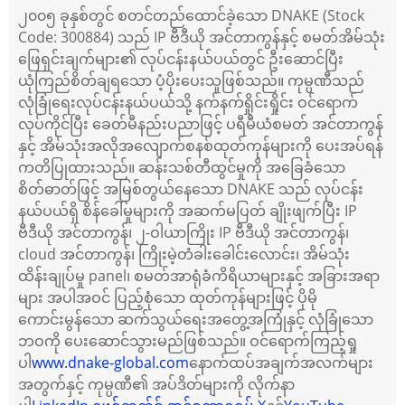
၂၀၀၅ ခုနှစ်တွင် စတင်တည်ထောင်ခဲ့သော DNAKE (Stock
Code: 300884) သည် IP ဗီဒီယို အင်တာကွန်နှင့် စမတ်အိမ်သုံး
ဖြေရှင်းချက်များ၏ လုပ်ငန်းနယ်ပယ်တွင် ဦးဆောင်ပြီး
ယုံကြည်စိတ်ချရသော ပံ့ပိုးပေးသူဖြစ်သည်။ ကုမ္ပဏီသည်
လုံခြုံရေးလုပ်ငန်းနယ်ပယ်သို့ နက်နက်ရှိုင်းရှိုင်း ဝင်ရောက်
လုပ်ကိုင်ပြီး ခေတ်မီနည်းပညာဖြင့် ပရီမီယံစမတ် အင်တာကွန်
နှင့် အိမ်သုံးအလိုအလျောက်စနစ်ထုတ်ကုန်များကို ပေးအပ်ရန်
ကတိပြုထားသည်။ ဆန်းသစ်တီထွင်မှုကို အခြေခံသော
စိတ်ဓာတ်ဖြင့် အမြစ်တွယ်နေသော DNAKE သည် လုပ်ငန်း
နယ်ပယ်ရှိ စိန်ခေါ်မှုများကို အဆက်မပြတ် ချိုးဖျက်ပြီး IP
ဗီဒီယို အင်တာကွန်၊ ၂-ဝါယာကြိုး IP ဗီဒီယို အင်တာကွန်၊
cloud အင်တာကွန်၊ ကြိုးမဲ့တံခါးခေါင်းလောင်း၊ အိမ်သုံး
ထိန်းချုပ်မှု panel၊ စမတ်အာရုံခံကိရိယာများနှင့် အခြားအရာ
များ အပါအဝင် ပြည့်စုံသော ထုတ်ကုန်များဖြင့် ပိုမို
ကောင်းမွန်သော ဆက်သွယ်ရေးအတွေ့အကြုံနှင့် လုံခြုံသော
ဘဝကို ပေးဆောင်သွားမည်ဖြစ်သည်။ ဝင်ရောက်ကြည့်ရှု
ပါ
www.dnake-global.com
နောက်ထပ်အချက်အလက်များ
အတွက်နှင့် ကုမ္ပဏီ၏ အပ်ဒိတ်များကို လိုက်နာ