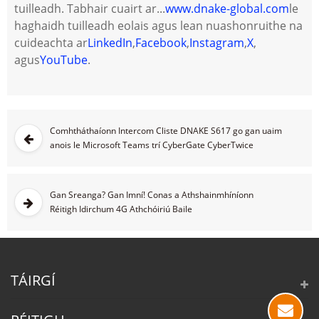
tuilleadh. Tabhair cuairt ar...
www.dnake-global.com
le
haghaidh tuilleadh eolais agus lean nuashonruithe na
cuideachta ar
LinkedIn
,
Facebook
,
Instagram
,
X
,
agus
YouTube
.
Comhtháthaíonn Intercom Cliste DNAKE S617 go gan uaim
anois le Microsoft Teams trí CyberGate CyberTwice
Gan Sreanga? Gan Imní! Conas a Athshainmhíníonn
Réitigh Idirchum 4G Athchóiriú Baile
TÁIRGÍ