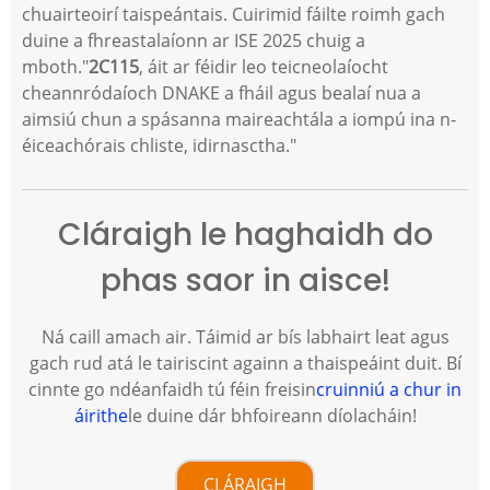
chuairteoirí taispeántais. Cuirimid fáilte roimh gach
duine a fhreastalaíonn ar ISE 2025 chuig a
mboth."
2C115
, áit ar féidir leo teicneolaíocht
cheannródaíoch DNAKE a fháil agus bealaí nua a
aimsiú chun a spásanna maireachtála a iompú ina n-
éiceachórais chliste, idirnasctha."
Cláraigh le haghaidh do
phas saor in aisce!
Ná caill amach air. Táimid ar bís labhairt leat agus
gach rud atá le tairiscint againn a thaispeáint duit. Bí
cinnte go ndéanfaidh tú féin freisin
cruinniú a chur in
áirithe
le duine dár bhfoireann díolacháin!
CLÁRAIGH