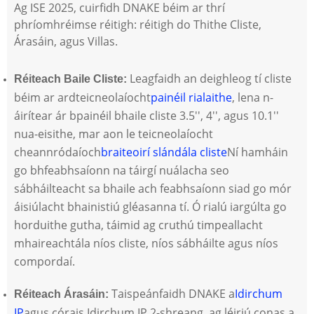
Ag ISE 2025, cuirfidh DNAKE béim ar thrí
phríomhréimse réitigh: réitigh do Thithe Cliste,
Árasáin, agus Villas.
Leagfaidh an deighleog tí cliste
Réiteach Baile Cliste:
béim ar ardteicneolaíocht
painéil rialaithe
, lena n-
áirítear ár bpainéil bhaile cliste 3.5'', 4'', agus 10.1''
nua-eisithe, mar aon le teicneolaíocht
cheannródaíoch
braiteoirí slándála cliste
Ní hamháin
go bhfeabhsaíonn na táirgí nuálacha seo
sábháilteacht sa bhaile ach feabhsaíonn siad go mór
áisiúlacht bhainistiú gléasanna tí. Ó rialú iargúlta go
horduithe gutha, táimid ag cruthú timpeallacht
mhaireachtála níos cliste, níos sábháilte agus níos
compordaí.
Taispeánfaidh DNAKE a
Idirchum
Réiteach Árasáin:
IP
agus córais Idirchum IP 2-shreang, ag léiriú conas a