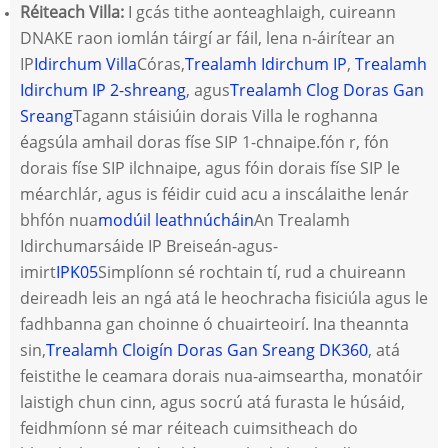
Réiteach Villa:
I gcás tithe aonteaghlaigh, cuireann
DNAKE raon iomlán táirgí ar fáil, lena n-áirítear an
IP
Idirchum Villa
Córas,
Trealamh Idirchum IP
,
Trealamh
Idirchum IP 2-shreang
, agus
Trealamh Clog Doras Gan
Sreang
Tagann stáisiúin dorais Villa le roghanna
éagsúla amhail doras físe SIP 1-chnaipe.
fón r, fón
dorais físe SIP ilchnaipe, agus fóin dorais físe SIP le
méarchlár, agus is féidir cuid acu a inscálaithe lenár
bhfón nua
modúil leathnúcháin
An Trealamh
Idirchumarsáide IP Breiseán-agus-
imirt
IPK05
Simplíonn sé rochtain tí, rud a chuireann
deireadh leis an ngá atá le heochracha fisiciúla agus le
fadhbanna gan choinne ó chuairteoirí. Ina theannta
sin,
Trealamh Cloigín Doras Gan Sreang DK360
, atá
feistithe le ceamara dorais nua-aimseartha, monatóir
laistigh chun cinn, agus socrú atá furasta le húsáid,
feidhmíonn sé mar réiteach cuimsitheach do