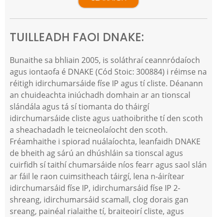
TUILLEADH FAOI DNAKE:
Bunaithe sa bhliain 2005, is soláthraí ceannródaíoch
agus iontaofa é DNAKE (Cód Stoic: 300884) i réimse na
réitigh idirchumarsáide físe IP agus tí cliste. Déanann
an chuideachta iniúchadh domhain ar an tionscal
slándála agus tá sí tiomanta do tháirgí
idirchumarsáide cliste agus uathoibrithe tí den scoth
a sheachadadh le teicneolaíocht den scoth.
Fréamhaithe i spiorad nuálaíochta, leanfaidh DNAKE
de bheith ag sárú an dhúshláin sa tionscal agus
cuirfidh sí taithí chumarsáide níos fearr agus saol slán
ar fáil le raon cuimsitheach táirgí, lena n-áirítear
idirchumarsáid físe IP, idirchumarsáid físe IP 2-
shreang, idirchumarsáid scamall, clog dorais gan
sreang, painéal rialaithe tí, braiteoirí cliste, agus