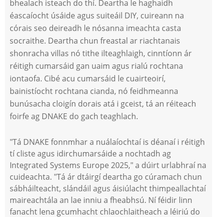
bhealach isteach do thí. Deartha le haghaidh
éascaíocht úsáide agus suiteáil DIY, cuireann na
córais seo deireadh le nósanna imeachta casta
socraithe. Deartha chun freastal ar riachtanais
shonracha villas nó tithe ilteaghlaigh, cinntíonn ár
réitigh cumarsáid gan uaim agus rialú rochtana
iontaofa. Cibé acu cumarsáid le cuairteoirí,
bainistíocht rochtana cianda, nó feidhmeanna
bunúsacha cloigín dorais atá i gceist, tá an réiteach
foirfe ag DNAKE do gach teaghlach.
"
Tá DNAKE fonnmhar a nuálaíochtaí is déanaí i réitigh
tí cliste agus idirchumarsáide a nochtadh ag
Integrated Systems Europe 2025," a dúirt urlabhraí na
cuideachta. "Tá ár dtáirgí deartha go cúramach chun
sábháilteacht, slándáil agus áisiúlacht thimpeallachtaí
maireachtála an lae inniu a fheabhsú. Ní féidir linn
fanacht lena gcumhacht chlaochlaitheach a léiriú do