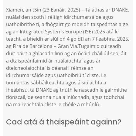
Xiamen, an tSín (23 Eanáir, 2025) – Tá áthas ar DNAKE,
nuálaí den scoth i réitigh idirchumarsáide agus
uathoibrithe tí, a fhógairt go mbeidh taispeántas aige
ag an Integrated Systems Europe (ISE) 2025 atá le
teacht, a bheidh ar siúl ón 4 go dtí an 7 Feabhra, 2025,
ag Fira de Barcelona – Gran Via.
Tugaimid cuireadh
duit páirt a ghlacadh linn ag an ócáid ​​​​cháiliúil seo, áit
a dtaispeánfaimid ár nuálaíochtaí agus ár
dteicneolaíochtaí is déanaí i réimse an
idirchumarsáide agus uathoibriú tí cliste. Le
tiomantas sábháilteachta agus áisiúlachta a
fheabhsú, tá DNAKE ag tnúth le nascadh le gairmithe
tionscail, deiseanna nua a iniúchadh, agus todhchaí
na maireachtála cliste le chéile a mhúnlú.
Cad atá á thaispeáint againn?