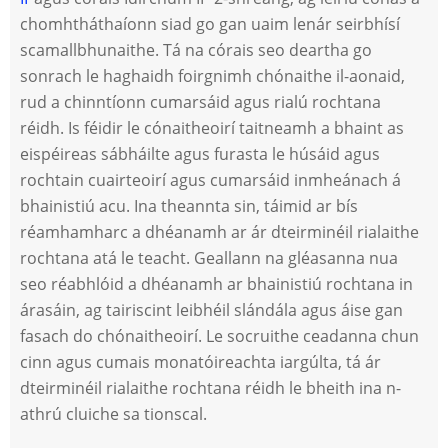
chomhtháthaíonn siad go gan uaim lenár seirbhísí
scamallbhunaithe. Tá na córais seo deartha go
sonrach le haghaidh foirgnimh chónaithe il-aonaid,
rud a chinntíonn cumarsáid agus rialú rochtana
réidh. Is féidir le cónaitheoirí taitneamh a bhaint as
eispéireas sábháilte agus furasta le húsáid agus
rochtain cuairteoirí agus cumarsáid inmheánach á
bhainistiú acu. Ina theannta sin, táimid ar bís
réamhamharc a dhéanamh ar ár dteirminéil rialaithe
rochtana atá le teacht. Geallann na gléasanna nua
seo réabhlóid a dhéanamh ar bhainistiú rochtana in
árasáin, ag tairiscint leibhéil slándála agus áise gan
fasach do chónaitheoirí. Le socruithe ceadanna chun
cinn agus cumais monatóireachta iargúlta, tá ár
dteirminéil rialaithe rochtana réidh le bheith ina n-
athrú cluiche sa tionscal.