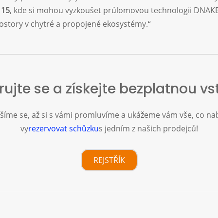
115
, kde si mohou vyzkoušet průlomovou technologii DNAKE
ostory v chytré a propojené ekosystémy.“
rujte se a získejte bezplatnou v
ěšíme se, až si s vámi promluvíme a ukážeme vám vše, co nabí
vy
rezervovat schůzku
s jedním z našich prodejců!
REJSTŘÍK