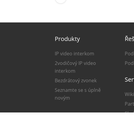
Produkty
Řeš
IP video interkom
Pod
2vodičový IP video
Pod
interkom
Ser
Bezdrátový zvonek
Seznamte se s úplně
Wiki
novým
Par
Sle