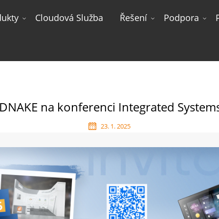
dukty
Cloudová Služba
Řešení
Podpora
 DNAKE Na Konferenci Integrated Systems Europe 2025
í DNAKE na konferenci Integrated Syste
23. 1. 2025