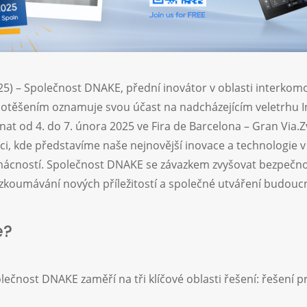
025) – Společnost DNAKE, přední inovátor v oblasti interko
 potěšením oznamuje svou účast na nadcházejícím veletrhu 
onat od 4. do 7. února 2025 ve Fira de Barcelona – Gran Via.
Z
 akci, kde představíme naše nejnovější inovace a technologie 
ácností. Společnost DNAKE se závazkem zvyšovat bezpečnost
ozkoumávání nových příležitostí a společné utváření budoucn
e?
lečnost DNAKE zaměří na tři klíčové oblasti řešení: řešení pr