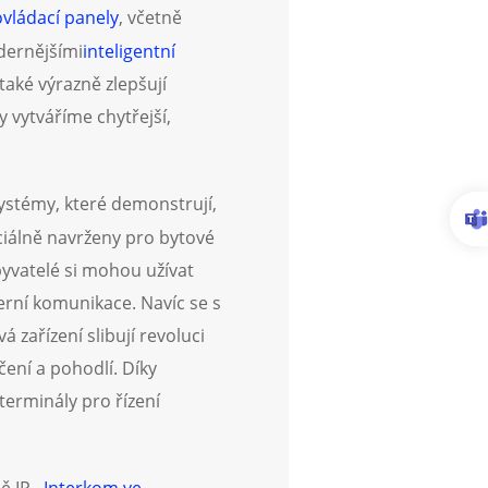
ovládací panely
, včetně
odernějšími
inteligentní
také výrazně zlepšují
 vytváříme chytřejší,
ystémy, které demonstrují,
ciálně navrženy pro bytové
byvatelé si mohou užívat
erní komunikace. Navíc se s
zařízení slibují revoluci
ení a pohodlí. Díky
erminály pro řízení