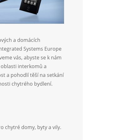
mových a domácích
Integrated Systems Europe
veme vás, abyste se k nám
v oblasti interkomů a
 a pohodlí těší na setkání
osti chytrého bydlení.
o chytré domy, byty a vily.