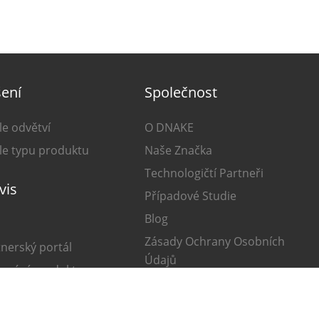
ení
Společnost
le odvětví
O DNAKE
le typu produktu
Naše Značka
Technologičtí Partneři
vis
Případové Studie
Blog
Zásady Ochrany Osobních
tnerský portál
Údajů
dování produktu