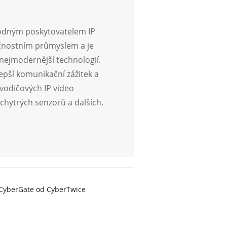
hodným poskytovatelem IP
ečnostním průmyslem a je
ejmodernější technologií.
pší komunikační zážitek a
vodičových IP video
hytrých senzorů a dalších.
 CyberGate od CyberTwice