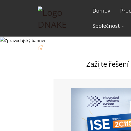
Domov
Pro
Společnost
Domov
Zprávy
Zažijte Řešení
Zažijte řešen