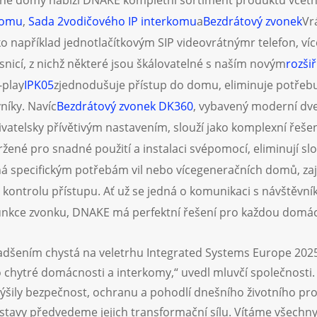
né domy nabízí DNAKE kompletní sortiment produktů včetně
komu
,
Sada 2vodičového IP interkomu
a
Bezdrátový zvonek
Vr
o například jednotlačítkovým SIP videovrátným
r telefon, ví
esnicí, z nichž některé jsou škálovatelné s naším novým
rozši
-play
IPK05
zjednodušuje přístup do domu, eliminuje potřebu
níky. Navíc
Bezdrátový zvonek DK360
, vybavený moderní dv
vatelsky přívětivým nastavením, slouží jako komplexní řeše
ené pro snadné použití a instalaci svépomocí, eliminují slo
á specifickým potřebám vil nebo vícegeneračních domů, za
 kontrolu přístupu. Ať už se jedná o komunikaci s návštěvní
funkce zvonku, DNAKE má perfektní řešení pro každou domá
dšením chystá na veletrhu Integrated Systems Europe 2025 
ro chytré domácnosti a interkomy,“ uvedl mluvčí společnosti
zvýšily bezpečnost, ochranu a pohodlí dnešního životního p
stavy předvedeme jejich transformační sílu. Vítáme všechny 