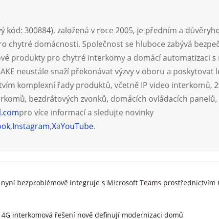
ý kód: 300884), založená v roce 2005, je předním a důvěry
pro chytré domácnosti. Společnost se hluboce zabývá bezp
é produkty pro chytré interkomy a domácí automatizaci s n
E neustále snaží překonávat výzvy v oboru a poskytovat le
tvím komplexní řady produktů, včetně IP video interkomů, 2
rkomů, bezdrátových zvonků, domácích ovládacích panelů, c
l.com
pro více informací a sledujte novinky
ook
,
Instagram
,
X
a
YouTube
.
 nyní bezproblémově integruje s Microsoft Teams prostřednictvím
ak 4G interkomová řešení nově definují modernizaci domů