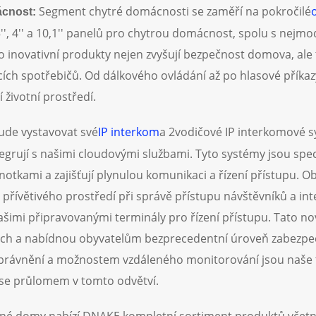
Segment chytré domácnosti se zaměří na pokročilé
ácnost:
', 4'' a 10,1'' panelů pro chytrou domácnost, spolu s nejm
o inovativní produkty nejen zvyšují bezpečnost domova, ale 
ích spotřebičů. Od dálkového ovládání až po hlasové příkazy
 životní prostředí.
de vystavovat své
IP interkom
a 2vodičové IP interkomové s
egrují s našimi cloudovými službami. Tyto systémy jsou spe
otkami a zajišťují plynulou komunikaci a řízení přístupu. O
přívětivého prostředí při správě přístupu návštěvníků a int
mi připravovanými terminály pro řízení přístupu. Tato nová 
ech a nabídnou obyvatelům bezprecedentní úroveň zabezpeč
právnění a možnostem vzdáleného monitorování jsou naše t
 se průlomem v tomto odvětví.