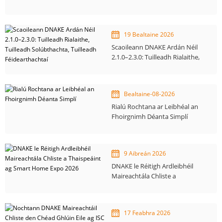
le haghaidh Uathoibriú
Foirgnimh
19 Bealtaine 2026
Scaoileann DNAKE Ardán Néil
2.1.0–2.3.0: Tuilleadh Rialaithe,
Tuilleadh Solúbthachta,
Tuilleadh Féidearthachtaí
Bealtaine-08-2026
Rialú Rochtana ar Leibhéal an
Fhoirgnimh Déanta Simplí
9 Aibreán 2026
DNAKE le Réitigh Ardleibhéil
Maireachtála Chliste a
Thaispeáint ag Smart Home
Expo 2026
17 Feabhra 2026