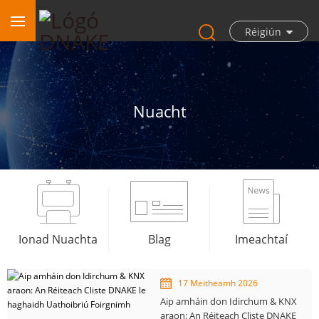
Réigiún
Nuacht
Ionad Nuachta
Blag
Imeachtaí
17 Meitheamh 2026
Aip amháin don Idirchum & KNX
araon: An Réiteach Cliste DNAKE