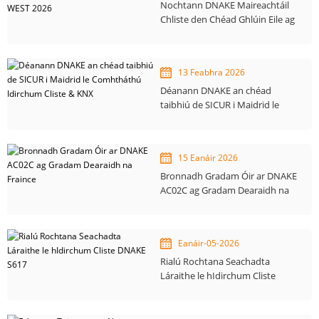
Nochtann DNAKE Maireachtáil
Chliste den Chéad Ghlúin Eile ag
ISC WEST 2026
13 Feabhra 2026
Déanann DNAKE an chéad
taibhiú de SICUR i Maidrid le
Comhtháthú Idirchum Cliste &
KNX
15 Eanáir 2026
Bronnadh Gradam Óir ar DNAKE
AC02C ag Gradam Dearaidh na
Fraince
Eanáir-05-2026
Rialú Rochtana Seachadta
Láraithe le hIdirchum Cliste
DNAKE S617