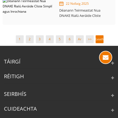
22 Nollaig 2025
Déanann Teirmeastat Nua
DNAKE Rialú Aeráide Cliste
Simplí agus Inrochtana
1
2
3
4
5
6
Ar
>>
Leathanach
Aghaidh
1 /
>
19
TÁIRGÍ
RÉITIGH
SEIRBHÍS
CUIDEACHTA