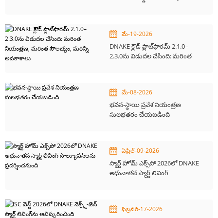
DNAKE స్మార్ట్ సొల్యూషన్
మే-19-2026
DNAKE క్లౌడ్ ప్లాట్‌ఫారమ్ 2.1.0–
2.3.0ను విడుదల చేసింది: మరింత
నియంత్రణ, మరింత సౌలభ్యం, మరిన్ని
అవకాశాలు
మే-08-2026
భవన-స్థాయి ప్రవేశ నియంత్రణ
సులభతరం చేయబడింది
ఏప్రిల్-09-2026
స్మార్ట్ హోమ్ ఎక్స్‌పో 2026లో DNAKE
అధునాతన స్మార్ట్ లివింగ్
సొల్యూషన్‌లను ప్రదర్శించనుంది
ఫిబ్రవరి-17-2026