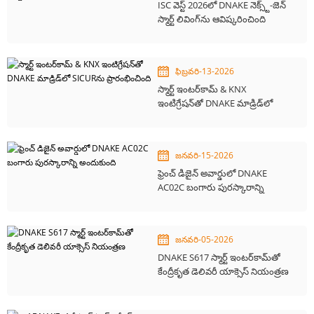
ISC వెస్ట్ 2026లో DNAKE నెక్స్ట్-జెన్
స్మార్ట్ లివింగ్‌ను ఆవిష్కరించింది
ఫిబ్రవరి-13-2026
స్మార్ట్ ఇంటర్‌కామ్ & KNX
ఇంటిగ్రేషన్‌తో DNAKE మాడ్రిడ్‌లో
SICURను ప్రారంభించింది
జనవరి-15-2026
ఫ్రెంచ్ డిజైన్ అవార్డులో DNAKE
AC02C బంగారు పురస్కారాన్ని
అందుకుంది
జనవరి-05-2026
DNAKE S617 స్మార్ట్ ఇంటర్‌కామ్‌తో
కేంద్రీకృత డెలివరీ యాక్సెస్ నియంత్రణ