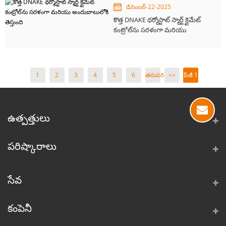
డిసెంబర్-22-2025
కొత్త DNAKE థర్మోస్టాట్ స్మార్ట్ క్లైమేట్
కంట్రోల్‌ను సరళంగా మరియు
అందుబాటులోకి తెస్తుంది
1
2
3
4
5
6
తదుపరి
>>
పేజీ 1
>
/ 19
ఉత్పత్తులు
పరిష్కారాలు
సేవ
కంపెనీ