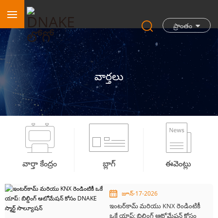
ప్రాంతం
వార్తలు
వార్తా కేంద్రం
బ్లాగ్
ఈవెంట్లు
జూన్-17-2026
ఇంటర్‌కామ్ మరియు KNX రెండింటికీ
ఒకే యాప్: బిల్డింగ్ ఆటోమేషన్ కోసం