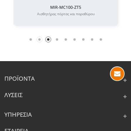
MIR-MC100-ZT5
Αισθητήρας πόρτας και παραθύρου
ΠΡΟΪΌΝΤΑ
ΛΎΣΕΙΣ
ΥΠΗΡΕΣΊΑ
ΕΤΑΙΡΕΊΑ