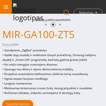
Regionas
MIR-GA100-ZT5
Dujų jutiklis
• Standartinis „ZigBee“ protokolas
• Aptikti dujų nuotėkį ir nedelsiant išsiųsti pranešimą į išmanųjį valdymo
skydelį ir „Smart Life“ programėlę, kad būtų galima greitai įsikišti
• Itin mažo energijos suvartojimo dizainas
• Apsauga nuo dūmų ir alyvos dėmių keliamų trukdžių.
• Kruopštus automatinis kalibravimas užtikrina tvirtą nuoseklumą
• Ugniai atspari korpuso medžiaga
• Lengvas montavimas
• Maitinamas kintamosios srovės lizdu, tiesiog prijunkite ir naudokite
• Keičiamas kištukas, tinkantis vartotojams iš skirtingų šalių
Gaukite kainos