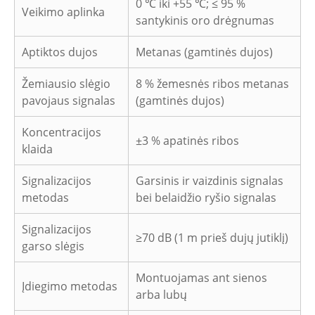
0 ℃ iki +55 ℃;
≤ 95 %
Veikimo aplinka
santykinis oro drėgnumas
Aptiktos dujos
Metanas (gamtinės dujos)
Žemiausio slėgio
8 % žemesnės ribos metanas
pavojaus signalas
(gamtinės dujos)
Koncentracijos
±3 % apatinės ribos
klaida
Signalizacijos
Garsinis ir vaizdinis signalas
metodas
bei belaidžio ryšio signalas
Signalizacijos
≥70 dB (1 m prieš dujų jutiklį)
garso slėgis
Montuojamas ant sienos
Įdiegimo metodas
arba lubų