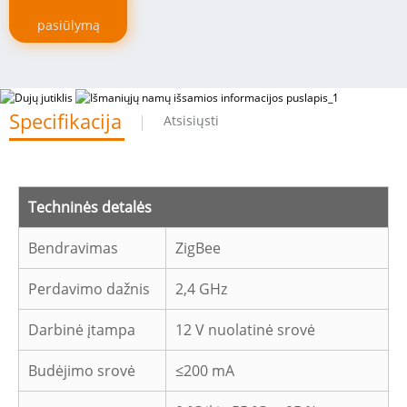
pasiūlymą
Specifikacija
Atsisiųsti
Techninės detalės
Bendravimas
ZigBee
Perdavimo dažnis
2,4 GHz
Darbinė įtampa
12 V nuolatinė srovė
Budėjimo srovė
≤200 mA