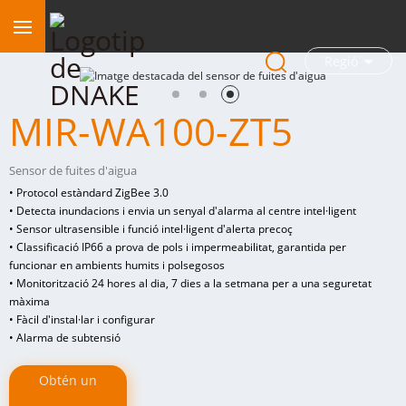
Regió
MIR-WA100-ZT5
Sensor de fuites d'aigua
• Protocol estàndard ZigBee 3.0
• Detecta inundacions i envia un senyal d'alarma al centre intel·ligent
• Sensor ultrasensible i funció intel·ligent d'alerta precoç
• Classificació IP66 a prova de pols i impermeabilitat, garantida per
funcionar en ambients humits i polsegosos
• Monitorització 24 hores al dia, 7 dies a la setmana per a una seguretat
màxima
• Fàcil d'instal·lar i configurar
• Alarma de subtensió
Obtén un