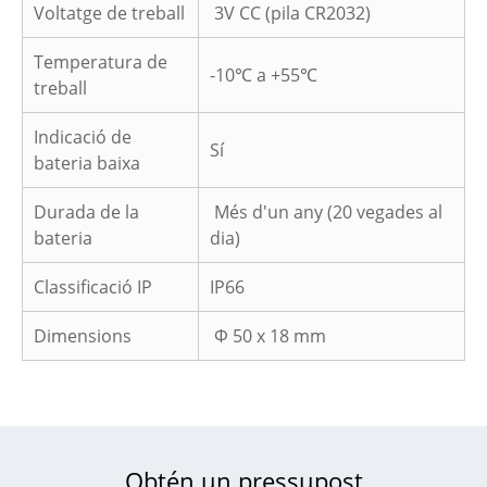
Voltatge de treball
3V CC (pila CR2032)
Temperatura de
-10℃ a +55℃
treball
Indicació de
Sí
bateria baixa
Durada de la
Més d'un any (20 vegades al
bateria
dia)
Classificació IP
IP66
Dimensions
Φ 50 x 18 mm
Obtén un pressupost