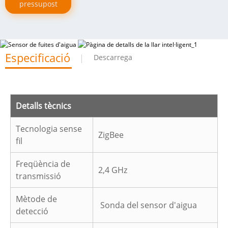
pressupost
Especificació
Descarrega
Detalls tècnics
Tecnologia sense
ZigBee
fil
Freqüència de
2,4 GHz
transmissió
Mètode de
Sonda del sensor d'aigua
detecció