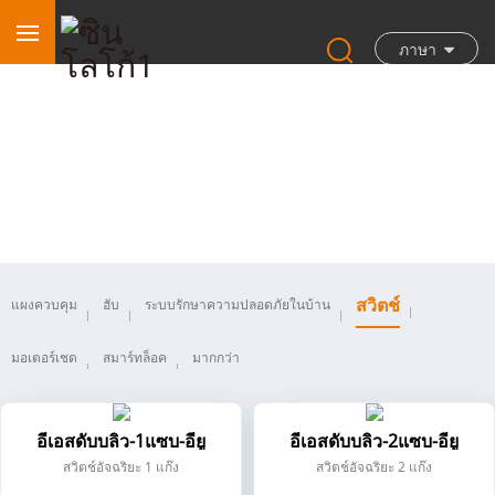
ภาษา
สวิตช์
สวิตช์
แผงควบคุม
ฮับ
ระบบรักษาความปลอดภัยในบ้าน
มอเตอร์เชด
สมาร์ทล็อค
มากกว่า
อีเอสดับบลิว-1แซบ-อียู
อีเอสดับบลิว-2แซบ-อียู
สวิตช์อัจฉริยะ 1 แก๊ง
สวิตช์อัจฉริยะ 2 แก๊ง