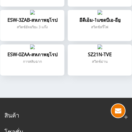
ESW-3ZAB-สหภาพยุโรป
อีดีเอ็ม-1แซดบีเอ-อียู
สวิตช์อัจฉริยะ 3 แก๊ง
สวิตช์หรี่ไฟ
ESW-0ZAA-สหภาพยุโรป
SZ21N-TVE
การสลับฉาก
สวิตช์ม่าน
สินค้า
โซลูชั่น