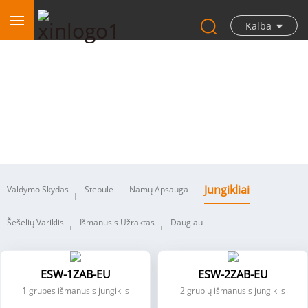
Kalba
Jungikliai
Jungikliai
Valdymo Skydas
Stebulė
Namų Apsauga
Šešėlių Variklis
Išmanusis Užraktas
Daugiau
ESW-1ZAB-EU
ESW-2ZAB-EU
1 grupės išmanusis jungiklis
2 grupių išmanusis jungiklis