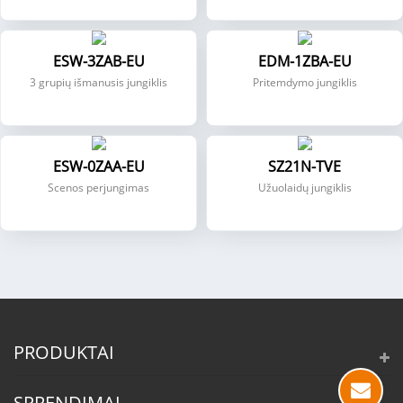
ESW-3ZAB-EU
EDM-1ZBA-EU
3 grupių išmanusis jungiklis
Pritemdymo jungiklis
ESW-0ZAA-EU
SZ21N-TVE
Scenos perjungimas
Užuolaidų jungiklis
PRODUKTAI
SPRENDIMAI