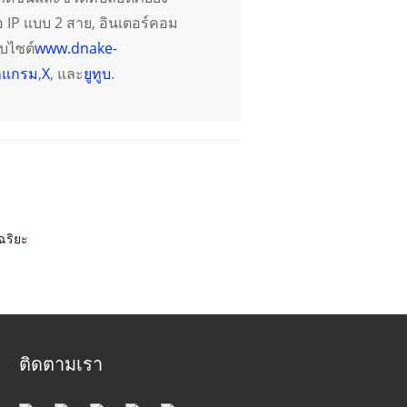
อ IP แบบ 2 สาย, อินเตอร์คอม
็บไซต์
www.dnake-
าแกรม
,
X
, และ
ยูทูบ
.
ฉริยะ
ติดตามเรา