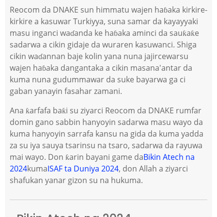
Reocom da DNAKE sun himmatu wajen haɓaka kirkire-
kirkire a kasuwar Turkiyya, suna samar da kayayyaki
masu inganci waɗanda ke haɓaka aminci da sauƙaƙe
sadarwa a cikin gidaje da wuraren kasuwanci. Shiga
cikin waɗannan baje kolin yana nuna jajircewarsu
wajen haɓaka dangantaka a cikin masana'antar da
kuma nuna gudummawar da suke bayarwa ga ci
gaban yanayin fasahar zamani.
Ana ƙarfafa baƙi su ziyarci Reocom da DNAKE rumfar
domin gano sabbin hanyoyin sadarwa masu wayo da
kuma hanyoyin sarrafa kansu na gida da kuma yadda
za su iya sauya tsarinsu na tsaro, sadarwa da rayuwa
mai wayo. Don ƙarin bayani game da
Bikin Atech na
2024
kuma
ISAF ta Duniya 2024
, don Allah a ziyarci
shafukan yanar gizon su na hukuma.