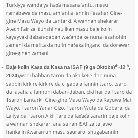
Turkiyya wanda ya haɗa masana'antu, masu
rarrabawa da masu amfani a fannin Fasahar Gine-
gine Masu Wayo da Lantarki. A wannan shekarar,
Atech Fair zai ƙunshi nau'ikan masu baje kolin
kayayyaki daban-daban waɗanda ke nuna fasahohin
zamani da mafita da nufin haɓaka inganci da dorewar
gine-ginen zamani.
th
th
Baje kolin Kasa da Kasa na ISAF (9 ga Oktoba)
-12
,
,
wani babban taron da aka keɓe don nuna
2024)
sabbin kirkire-kirkire da ci gaba a fannin tsaro, tsaro,
da fasaha a fannoni daban-daban, ciki har da Tsaro da
Tsaron Lantarki, Gine-gine Masu Wayo da Rayuwa Mai
Wayo, Tsaron Yanar Gizo, Tsaron Wuta da Gobara, da
Lafiya da Tsaron Aiki. Tare da faɗaɗa sararin baje kolin
a wannan shekarar, ana sa ran ISAF za ta jawo
hankalin ƙwararrun masu sauraro, shugabannin