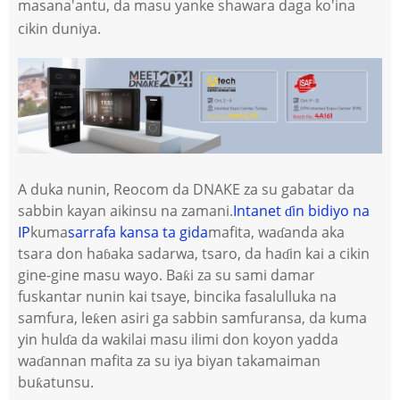
masana'antu, da masu yanke shawara daga ko'ina
cikin duniya.
A duka nunin, Reocom da DNAKE za su gabatar da
sabbin kayan aikinsu na zamani.
Intanet ɗin bidiyo na
IP
kuma
sarrafa kansa ta gida
mafita, waɗanda aka
tsara don haɓaka sadarwa, tsaro, da haɗin kai a cikin
gine-gine masu wayo. Baƙi za su sami damar
fuskantar nunin kai tsaye, bincika fasalulluka na
samfura, leƙen asiri ga sabbin samfuransa, da kuma
yin hulɗa da wakilai masu ilimi don koyon yadda
waɗannan mafita za su iya biyan takamaiman
buƙatunsu.