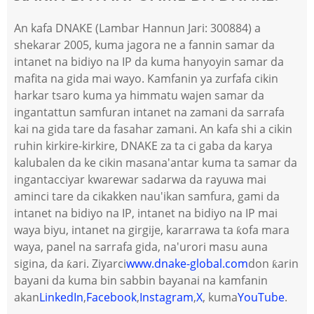
An kafa DNAKE (Lambar Hannun Jari: 300884) a
shekarar 2005, kuma jagora ne a fannin samar da
intanet na bidiyo na IP da kuma hanyoyin samar da
mafita na gida mai wayo. Kamfanin ya zurfafa cikin
harkar tsaro kuma ya himmatu wajen samar da
ingantattun samfuran intanet na zamani da sarrafa
kai na gida tare da fasahar zamani. An kafa shi a cikin
ruhin kirkire-kirkire, DNAKE za ta ci gaba da karya
kalubalen da ke cikin masana'antar kuma ta samar da
ingantacciyar kwarewar sadarwa da rayuwa mai
aminci tare da cikakken nau'ikan samfura, gami da
intanet na bidiyo na IP, intanet na bidiyo na IP mai
waya biyu, intanet na girgije, kararrawa ta ƙofa mara
waya, panel na sarrafa gida, na'urori masu auna
sigina, da ƙari. Ziyarci
www.dnake-global.com
don ƙarin
bayani da kuma bin sabbin bayanai na kamfanin
akan
LinkedIn
,
Facebook
,
Instagram
,
X
, kuma
YouTube
.