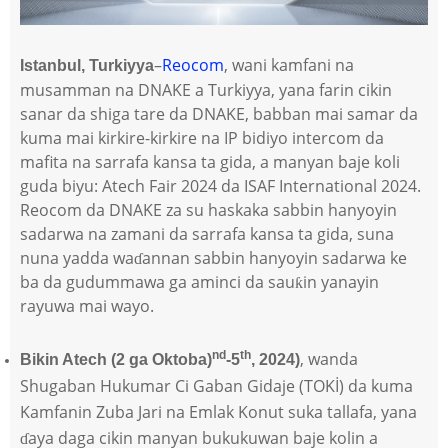
–
Reocom
, wani kamfani na
Istanbul, Turkiyya
musamman na DNAKE a Turkiyya, yana farin cikin
sanar da shiga tare da DNAKE, babban mai samar da
kuma mai kirkire-kirkire na IP bidiyo intercom da
mafita na sarrafa kansa ta gida, a manyan baje koli
guda biyu: Atech Fair 2024 da ISAF International 2024.
Reocom da DNAKE za su haskaka sabbin hanyoyin
sadarwa na zamani da sarrafa kansa ta gida, suna
nuna yadda waɗannan sabbin hanyoyin sadarwa ke
ba da gudummawa ga aminci da sauƙin yanayin
rayuwa mai wayo.
nd
th
, wanda
Bikin Atech (2 ga Oktoba)
-5
, 2024)
Shugaban Hukumar Ci Gaban Gidaje (TOKİ) da kuma
Kamfanin Zuba Jari na Emlak Konut suka tallafa, yana
ɗaya daga cikin manyan bukukuwan baje kolin a