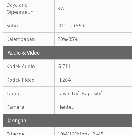
Daya anu
9W
Dipeunteun
Suhu
-10℃ - +55℃
Kalembaban
20%-85%
Audio & Video
Kodek Audio
G.711
Kodek Pidéo
H.264
Tampilan
Layar Toél Kapasitif
Kaméra
Henteu
Jaringan
Ethernet
10M/100Mbps, RJ-45