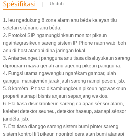
Spésifikasi
Unduh
1. Ieu ngadukung 8 zona alarm anu béda kalayan tilu
setelan skénario anu béda.
2. Protokol SIP ngamungkinkeun monitor pikeun
ngaintegrasikeun sareng sistem IP Phone naon waé, boh
anu di-host atanapi dina jaringan lokal.
3. Antarbeungeut pangguna anu tiasa disaluyukeun sareng
diprogram mawa genah anu ageung pikeun pangguna.
4. Fungsi utama ngawengku ngarékam gambar, ulah
ganggu, manajemén jarak jauh sareng nampi pesen, jsb.
5. 8 kaméra IP tiasa disambungkeun pikeun ngawaskeun
properti atanapi bisnis anjeun sepanjang waktos.
6. Éta tiasa disinkronkeun sareng dalapan sénsor alarm,
kalebet detektor seuneu, detektor haseup, atanapi sénsor
jandéla, jsb.
7. Éta tiasa dianggo sareng sistem bumi pinter sareng
sistem kontrol lift pikeun ngontrol peralatan bumi atanapi