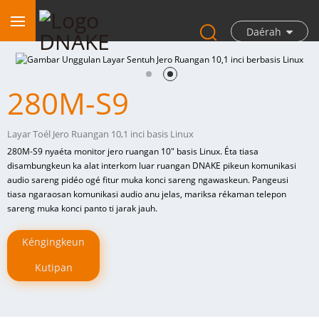
Daérah
280M-S9
Layar Toél Jero Ruangan 10,1 inci basis Linux
280M-S9 nyaéta monitor jero ruangan 10″ basis Linux. Éta tiasa
disambungkeun ka alat interkom luar ruangan DNAKE pikeun komunikasi
audio sareng pidéo ogé fitur muka konci sareng ngawaskeun. Pangeusi
tiasa ngaraosan komunikasi audio anu jelas, mariksa rékaman telepon
sareng muka konci panto ti jarak jauh.
Kéngingkeun
Kutipan