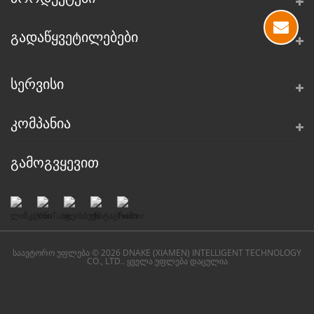
ᲒᲐᲓᲐᲬᲧᲕᲔᲢᲘᲚᲔᲑᲔᲑᲘ
ᲡᲔᲠᲕᲘᲡᲘ
ᲙᲝᲛᲞᲐᲜᲘᲐ
ᲒᲐᲛᲝᲒᲕᲧᲔᲕᲘᲗ
საავტორო უფლება © 2026 DNAKE (XIAMEN) INTELLIGENT TECHNOLOGY
CO., LTD.. ყველა უფლება დაცულია