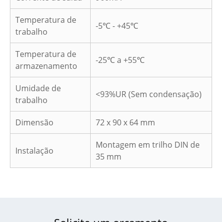
Temperatura de
-5℃ - +45℃
trabalho
Temperatura de
-25℃ a +55℃
armazenamento
Umidade de
<93%UR (Sem condensação)
trabalho
Dimensão
72 x 90 x 64 mm
Montagem em trilho DIN de
Instalação
35 mm