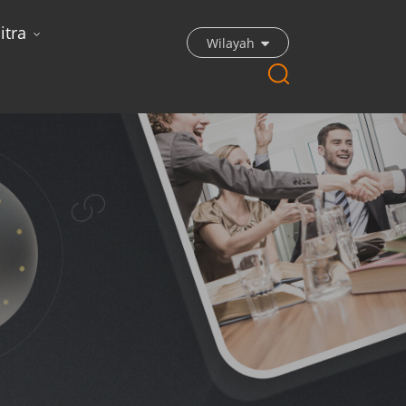
itra
Wilayah