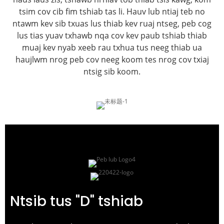
tsim cov cib fim tshiab tas li. Hauv lub ntiaj teb no
ntawm kev sib txuas lus thiab kev ruaj ntseg, peb cog
lus tias yuav txhawb nqa cov kev paub tshiab thiab
muaj kev nyab xeeb rau txhua tus neeg thiab ua
haujlwm nrog peb cov neeg koom tes nrog cov txiaj
ntsig sib koom.
Ntsib tus "D" tshiab