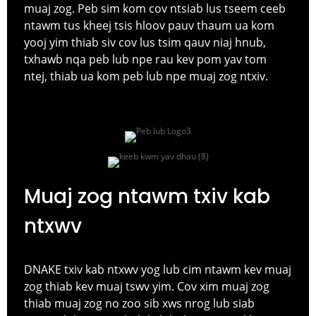
muaj zog. Peb sim
kom cov ntsiab lus tseem ceeb
ntawm tus kheej tsis hloov pauv thaum ua kom
yooj yim thiab siv cov lus tsim qauv niaj hnub,
txhawb nqa peb lub npe rau kev pom yav tom
ntej, thiab ua kom peb lub npe muaj zog ntxiv.
Muaj zog ntawm txiv kab
ntxwv
DNAKE txiv kab ntxwv yog lub cim ntawm kev muaj
zog thiab kev muaj tswv yim. Cov xim muaj zog
thiab muaj zog no zoo sib xws nrog lub siab