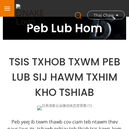
Thaj Chaw
Peb Lub Hom
TSIS TXHOB TXWM PEB
LUB SIJ HAWM TXHIM
KHO TSHIAB
Peb yeej ib txwm thawb cov ciam teb ntawm thev
naus laus zis, tshawb nrhiav tob thiab tsis kawg, kom