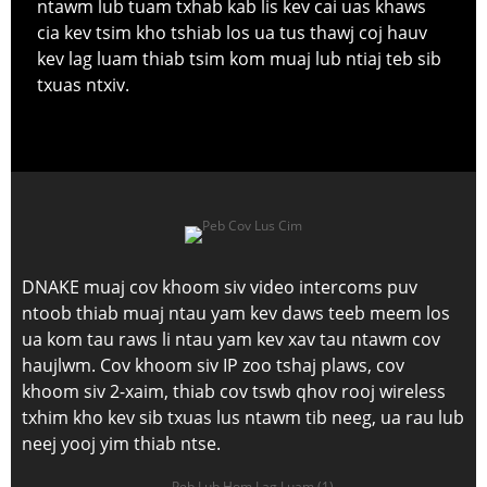
ntawm lub tuam txhab kab lis kev cai uas khaws
cia kev tsim kho tshiab los ua tus thawj coj hauv
kev lag luam thiab tsim kom muaj lub ntiaj teb sib
txuas ntxiv.
DNAKE muaj cov khoom siv video intercoms puv
ntoob thiab muaj ntau yam kev daws teeb meem los
ua kom tau raws li ntau yam kev xav tau ntawm cov
haujlwm. Cov khoom siv IP zoo tshaj plaws, cov
khoom siv 2-xaim, thiab cov tswb qhov rooj wireless
txhim kho kev sib txuas lus ntawm tib neeg, ua rau lub
neej yooj yim thiab ntse.