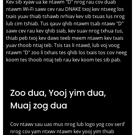
Kev sib xyaw ua ke ntawm "D" nrog rau cov duab
ntawm Wi-Fi sawv cev rau DNAKE txoj kev ntseeg los
txais yuav thiab tshawb nrhiav kev sib txuas lus nrog
lub cim tshiab. Tus qauv qhib ntawm tsab ntawv "D"
sawv cev rau kev qhib siab, kev suav nrog txhua tus,
thiab peb txoj kev daws teeb meem ntawm kev txais
yuav thoob ntiaj teb. Tsis tas li ntawd, lub voj voog
ntawm "D" zoo li txhais tes qhib los txais tos cov neeg
koom tes thoob ntiaj teb rau kev koom tes sib pab.
Zoo dua, Yooj yim dua,
Muaj zog dua
Cov ntawv sau uas mus nrog lub logo yog cov serif
nrog cov yam ntxwv ntawm kev yooj yim thiab