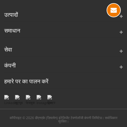
उत्पादों
समाधान
सेवा
कंपनी
हमारे पर का पालन करें
कॉपीराइट © 2026 डीएनएके (ज़ियामेन) इंटेलिजेंट टेक्नोलॉजी कंपनी लिमिटेड। सर्वाधिकार
सुरक्षित।