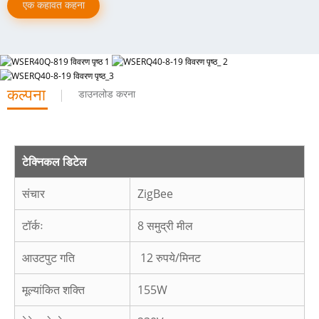
एक कहावत कहना
कल्पना
डाउनलोड करना
टेक्निकल डिटेल
संचार
ZigBee
टॉर्कः
8 समुद्री मील
आउटपुट गति
12 रुपये/मिनट
मूल्यांकित शक्ति
155W