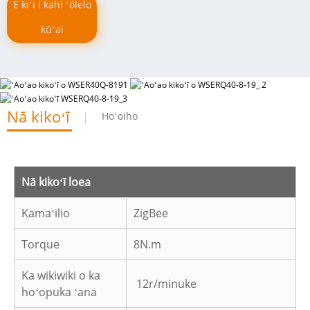
E kiʻi i kahi ʻōlelo
kūʻai
Nā kikoʻī
Hoʻoiho
Nā kikoʻī loea
Kamaʻilio
ZigBee
Torque
8N.m
Ka wikiwiki o ka
12r/minuke
hoʻopuka ʻana