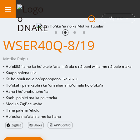
ʻĀpana
WSER40Q-8/19
Motika Paipu
• Hoʻolālā ʻia no ka hoʻokele ʻana i nā ala o nā pani wili a me nā pale maka
• Kuapo palena uila
• Ke hoʻohuli nei e hoʻoponopono i ke kukui
• Hoʻokahi pā e kāohi i ka ʻōnaehana hoʻomalu holoʻokoʻa
• Hana i hoʻonohonoho ʻia
• Kaohi pololei ma ka pakeneka
• Modula ZigBee waho
• Hana palena ʻekolu
• Hoʻouka maʻalahi a me ka hana