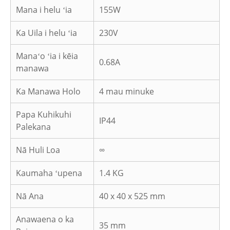
Mana i helu ʻia
155W
Ka Uila i helu ʻia
230V
Manaʻo ʻia i kēia
0.68A
manawa
Ka Manawa Holo
4 mau minuke
Papa Kuhikuhi
IP44
Palekana
Nā Huli Loa
∞
Kaumaha ʻupena
1.4 KG
Nā Ana
40 x 40 x 525 mm
Anawaena o ka
35 mm