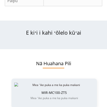
Paipu
E kiʻi i kahi ʻōlelo kūʻai
Nā Huahana Pili
MIR-MC100-ZT5
Mea ʻike puka a me ka puka makani