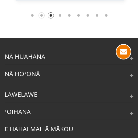
NĀ HUAHANA
NĀ HOʻONĀ
LAWELAWE
ʻOIHANA
E HAHAI MAI IĀ MĀKOU