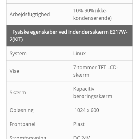
10%-90% (ikke-
Arbejdsfugtighed
kondenserende)
Fysiske egenskaber ved indendørsskærm E217W-
2
(KIT)
System
Linux
7-tommer TFT LCD-
Vise
skærm
Kapacitiv
Skærm
berøringsskærm
Opløsning
1024 x 600
Frontpanel
Plast
Strømforsyning
DC 24V