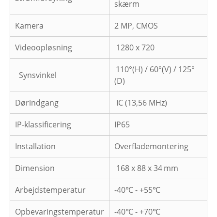
skærm
Kamera
2 MP, CMOS
Videoopløsning
1280 x 720
110°(H) / 60°(V) / 125°
Synsvinkel
(D)
Dørindgang
IC (13,56 MHz)
IP-klassificering
IP65
Installation
Overflademontering
Dimension
168 x 88 x 34
mm
Arbejdstemperatur
-40℃ - +55℃
Opbevaringstemperatur
-40℃ - +70℃