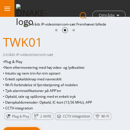
Område
TWK01
2-tråds IP-videointercom-sæt
•
Plug & Play
•
Nem eftermontering med høj video- og lydkvalitet
• Intuitiv og nem trin-for-trin opstart
• Enkelt opkaldsknap med navneskilt
• Wi-Fi-forbindelse til fjernbetjening af mobilen
• Tjek alarmnotifikationer på APP'en
• Opkald, tale og oplåsning med et enkelt tryk
• Døropkaldsmetoder: Opkald, IC-kort (13,56 MHz), APP
• CCTV-integration