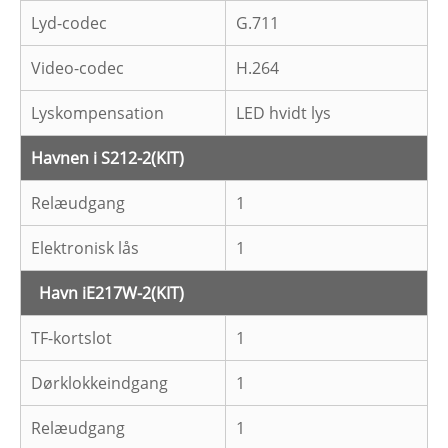
Lyd-codec
G.711
Video-codec
H.264
Lyskompensation
LED hvidt lys
Havnen i S212-2
(KIT)
Relæudgang
1
Elektronisk lås
1
Havn i
E217W-2
(KIT)
TF-kortslot
1
Dørklokkeindgang
1
Relæudgang
1