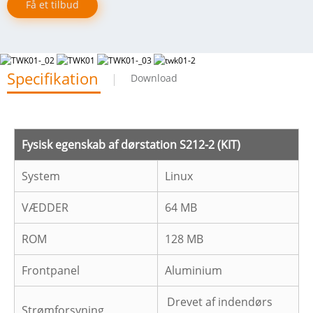
Få et tilbud
Specifikation
Download
Fysisk egenskab af dørstation S212-2 (KIT)
System
Linux
VÆDDER
64 MB
ROM
128 MB
Frontpanel
Aluminium
Drevet af indendørs
Strømforsyning