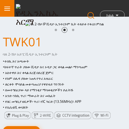
ክልል
TWK01
ባለ 2-ሽቦ አይፒ ቪዲዮ ኢንተርኮም ኪት
•
ተሰኪ እና አጫውት
•
ከፍተኛ ጥራት ያለው ቪዲዮ እና ኦዲዮ ጋር ቀላል መልሶ ማገጣጠም
• አስተዋይ እና ቀላል ደረጃ በደረጃ ጅምር
• የስም ሰሌዳ ያለው ነጠላ የጥሪ አዝራር
• ለርቀት ሞባይል መቆጣጠሪያ የዋይፋይ ግንኙነት
• በመተግበሪያው ላይ የማንቂያ ማሳወቂያዎችን ይፈትሹ
• አንድ-ንክኪ ጥሪ፣ ማውራት እና መክፈት
• የበር መግቢያ ዘዴዎች፡ ጥሪ፣ የIC ካርድ (13.56MHz)፣ APP
• የሲሲቲቪ ውህደት