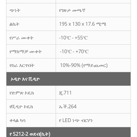
ጭነት
የገጽታ መጫኛ
ልኬት
195 x 130 x 17.6 ሚሜ
የሥራ ሙቀት
-10℃ - +55℃
የማከማቻ ሙቀት
-10℃ - +70℃
የስራ እርጥበት
10%-90% (የማይጨመር)
ኦዲዮ እና ቪዲዮ
የድምጽ ኮዴክ
ጂ.711
የቪዲዮ ኮዴክ
ኤች.264
ቀላል ካሳ
የ LED ነጭ ብርሃን
የ S212-2 ወደብ
(ኪት)