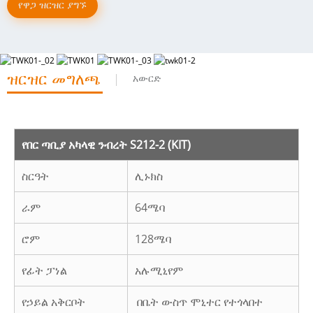
የዋጋ ዝርዝር ያግኙ
ዝርዝር መግለጫ
አውርድ
የበር ጣቢያ አካላዊ ንብረት S212-2 (KIT)
ስርዓት
ሊኑክስ
ራም
64ሜባ
ሮም
128ሜባ
የፊት ፓነል
አሉሚኒየም
የኃይል አቅርቦት
በቤት ውስጥ ሞኒተር የተጎላበተ