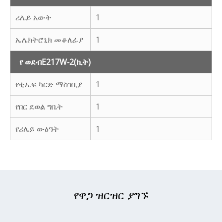
ሪሌይ አውት
1
ኤሌክትሮኒክ መቆለፊያ
1
የ ወደብ
E217W-2
(ኪት)
የቲኤፍ ካርድ ማስገቢያ
1
የበር ደወል ግቤት
1
የሪሌይ ውፅዓት
1
የዋጋ ዝርዝር ያግኙ