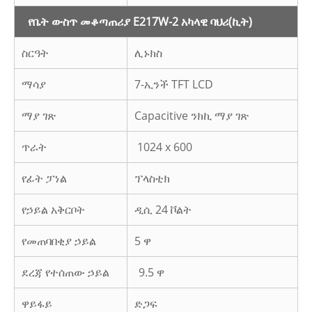
የቤት ውስጥ መቆጣጠሪያ E217W-2 አካላዊ ባህሪ
(ኪት)
ስርዓት
ሊኑክስ
ማሳያ
7-ኢንች TFT LCD
ማያ ገጽ
Capacitive ንክኪ ማያ ገጽ
ጥራት
1024 x 600
የፊት ፓነል
ፕላስቲክ
የኃይል አቅርቦት
ዲሲ 24 ቮልት
የመጠባበቂያ ኃይል
5 ዋ
ደረጃ የተሰጠው ኃይል
9.5 ዋ
ዋይፋይ
ድጋፍ