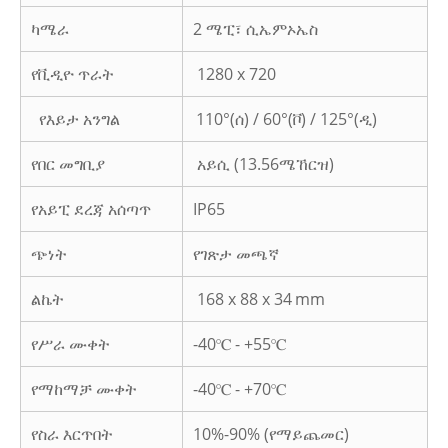
ካሜራ
2 ሜፒ፣ ሲኤምኦኤስ
የቪዲዮ ጥራት
1280 x 720
የእይታ አንግል
110°(ሰ) / 60°(ቮ) / 125°(ዲ)
የበር መግቢያ
አይሲ (13.56ሜኸርዝ)
የአይፒ ደረጃ አሰጣጥ
IP65
ጭነት
የገጽታ መጫኛ
ልኬት
168 x 88 x 34
mm
የሥራ ሙቀት
-40℃ - +55℃
የማከማቻ ሙቀት
-40℃ - +70℃
የስራ እርጥበት
10%-90% (የማይጨመር)