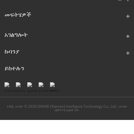
መፍትሄዎች
አገልግሎት
ኩባንያ
ይከተሉን
የቅጂ መብት © 2026 DNAKE (Xiamen) Intelligent Technology Co., Ltd.. መብቱ
በህግ የተጠበቀ ነው