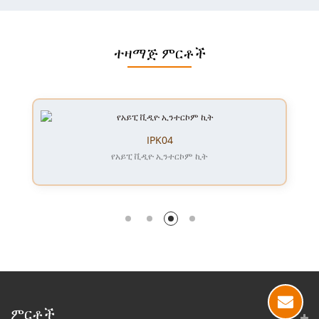
ተዛማጅ ምርቶች
IPK04
የአይፒ ቪዲዮ ኢንተርኮም ኪት
ምርቶች