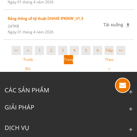
Ngày 01 tháng 4 năm 2026
Bảng thông số kỹ thuật DNAKE IPK06W _V1.3
Tải xuống
247KB
Ngày 01 tháng 4 năm 2026
<<
<
1
2
3
4
5
6
Tiếp
>>
Trước
Trang
Theo
Đó
4 /
>
23
CÁC SẢN PHẨM
GIẢI PHÁP
DỊCH VỤ