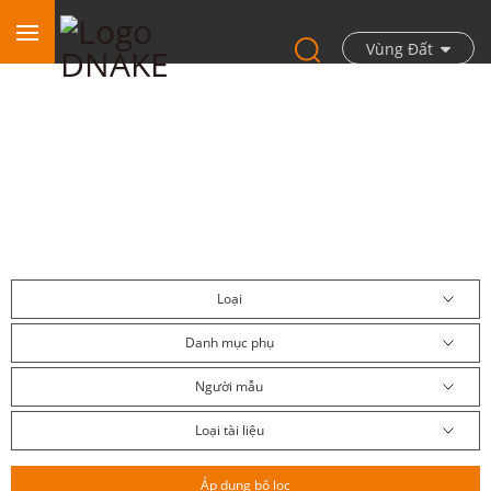
Vùng Đất
Trung tâm Tải xuống
Loại
Danh mục phụ
Người mẫu
Loại tài liệu
Áp dụng bộ lọc