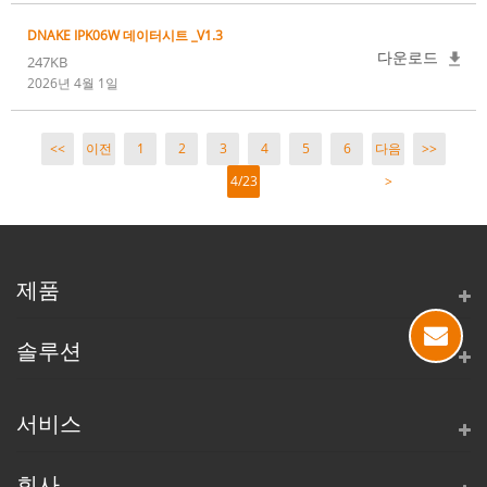
DNAKE IPK06W 데이터시트 _V1.3
다운로드
247KB
2026년 4월 1일
<<
이전
1
2
3
4
5
6
다음
>>
4/23
>
페이
지
제품
솔루션
서비스
회사