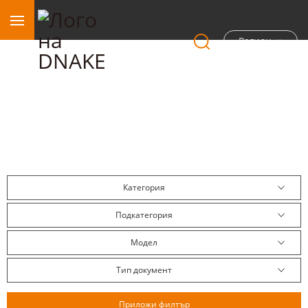
Регион
Център за изтегляния
Категория
Подкатегория
Модел
Тип документ
Приложи филтър