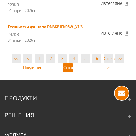
Изтегляне
223KB
01 април 2026 г.
Технически данни за DNAKE IPK06W _V1.3
Изтегляне
247KB
01 април 2026 г.
<<
<
1
2
3
4
5
6
Следващ
>>
Предишен
Страница
>
4 /
23
ПРОДУКТИ
РЕШЕНИЯ
УСЛУГА