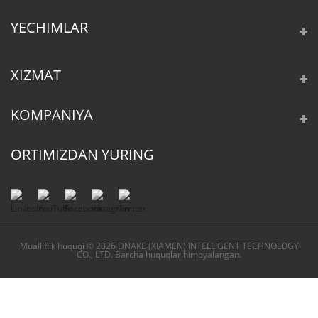
YECHIMLAR
XIZMAT
KOMPANIYA
ORTIMIZDAN YURING
Mualliflik huquqi © 2026 DNAKE (XIAMEN) INTELLIGENT TECHNOLOGY
CO., LTD. Barcha huquqlar himoyalangan.