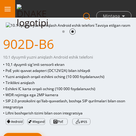
Mintaqa
902D-B6
10.1 dyuymli yuzni aniqlash Android eshik telefoni
• 10,1 dyuymli sig'imli sensorli ekran
• PoE yoki quvvat adapteri (DC12V/2A) bilan ishlaydi
• Yuzni aniqlash orqali eshikni oching (10 000 foydalanuvchi)
• Tiriklikni aniqlash
• Eshikni IC karta orqali oching (100 000 foydalanuvchi)
• WDR rejimiga ega 2MP kamera
• SIP 2.0 protokolini qo'llab-quvvatlash, boshqa SIP qurilmalari bilan oson
integratsiya
• Liftni boshqarish tizimi bilan oson integratsiya