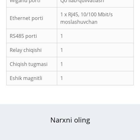
Wigand porti
Qo'llab-quvvatlash
1 x RJ45, 10/100 Mbit/s
Ethernet porti
moslashuvchan
RS485 porti
1
Relay chiqishi
1
Chiqish tugmasi
1
Eshik magnitli
1
Narxni oling