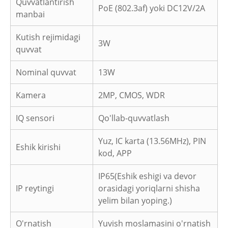
Quvvatlantirish
PoE (802.3af) yoki DC12V/2A
manbai
Kutish rejimidagi
3W
quvvat
Nominal quvvat
13W
Kamera
2MP, CMOS, WDR
IQ sensori
Qo'llab-quvvatlash
Yuz, IC karta (13.56MHz), PIN
Eshik kirishi
kod, APP
IP65
(Eshik eshigi va devor
IP reytingi
orasidagi yoriqlarni shisha
yelim bilan yoping.)
O'rnatish
Yuvish moslamasini o'rnatish