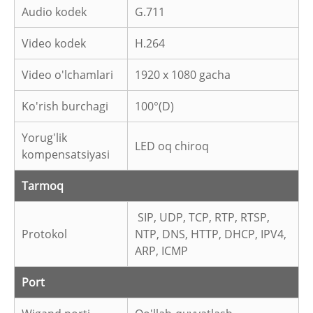
Audio kodek
G.711
Video kodek
H.264
Video o'lchamlari
1920 x 1080 gacha
Ko'rish burchagi
100°(D)
Yorug'lik
LED oq chiroq
kompensatsiyasi
Tarmoq
SIP, UDP, TCP, RTP, RTSP,
Protokol
NTP, DNS, HTTP, DHCP, IPV4,
ARP, ICMP
Port