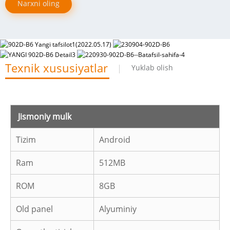
Narxni oling
Texnik xususiyatlar
Yuklab olish
Jismoniy mulk
Tizim
Android
Ram
512MB
ROM
8GB
Old panel
Alyuminiy