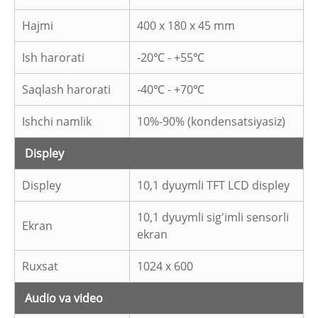
Hajmi
400 x 180 x 45 mm
Ish harorati
-20℃ - +55℃
Saqlash harorati
-40℃ - +70℃
Ishchi namlik
10%-90% (kondensatsiyasiz)
Displey
Displey
10,1 dyuymli TFT LCD displey
10,1 dyuymli sig'imli sensorli
Ekran
ekran
Ruxsat
1024 x 600
Audio va video