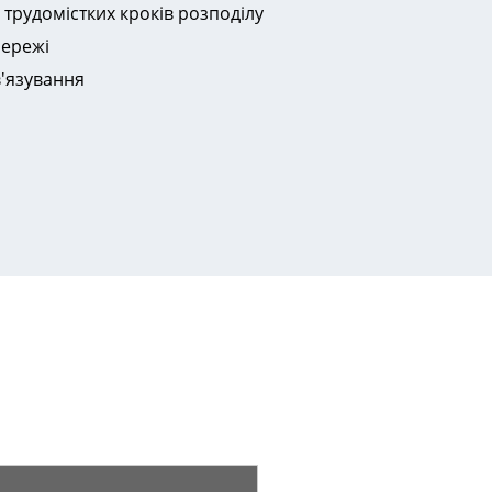
трудомістких кроків розподілу
мережі
в'язування