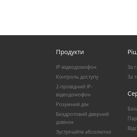
Продукти
Рі
IP-відеодомофон
За 
Контроль доступу
За 
2-провідний IP-
Сер
відеодомофон
Розумний дім
Баз
Бездротовий дверний
Пар
дзвінок
Від
Зустрічайте абсолютно