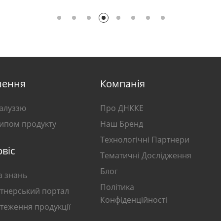
шення
Компанія
галуззю
Про ДНККЕ
типом продукту
Наш Бренд
Технологічні Партнери
віс
Тематичні Дослідження
Блог
а знань
Політика
тнерський портал
Конфіденційності
стеження продукції