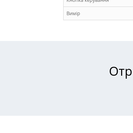
Кнопка керування
Вимір
Отр