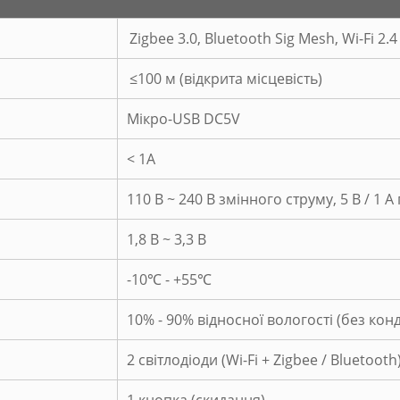
Zigbee 3.0, Bluetooth Sig Mesh, Wi-Fi 2.4
≤100 м (відкрита місцевість)
Мікро-USB DC5V
< 1А
110 В ~ 240 В змінного струму, 5 В / 1 
1,8 В ~ 3,3 В
-10℃ - +55℃
10% - 90% відносної вологості (без конд
2 світлодіоди (Wi-Fi + Zigbee / Bluetooth