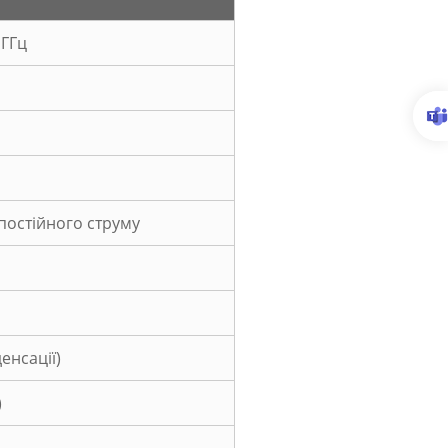
 ГГц
А постійного струму
енсації)
)