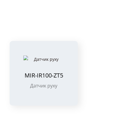
MIR-SM100-ZT5
Датчик диму
Д