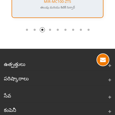
MIR-MC100-ZT5
తలుపు మరియు కిటికీ సెన్సార్
ఉత్పత్తులు
పరిష్కారాలు
సేవ
కంపెనీ