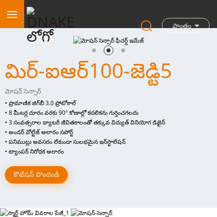
ప్రాంతం
మిర్-ఐఆర్100-జెడ్టి5
మోషన్ సెన్సార్
• ప్రామాణిక జిగ్‌బీ 3.0 ప్రోటోకాల్
• 8 మీటర్ల దూరం వరకు 90° కోణాల్లో కదలికను గుర్తించగలదు
• 3 సంవత్సరాల బ్యాటరీ జీవితకాలంతో తక్కువ విద్యుత్ వినియోగ డిజైన్
• అండర్ వోల్టేజ్ అలారం సపోర్ట్
• పనిముట్లు అవసరం లేకుండా సులభమైన ఇన్‌స్టాలేషన్
• ట్యాంపర్ నిరోధక అలారం
కొటేషన్ పొందండి