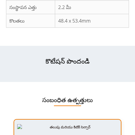
సంస్థాపన ఎత్తు
2.2 మీ
కొలతలు
48.4 x 53.4
mm
కొటేషన్ పొందండి
సంబంధిత ఉత్పత్తులు