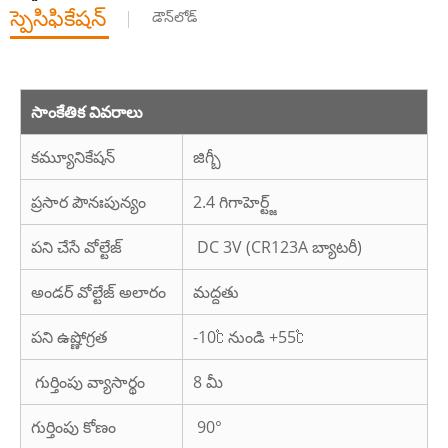
స్పెసిఫికేషన్
డౌన్‌లోడ్
సాంకేతిక వివరాలు
కమ్యూనికేషన్
జిగ్బీ
ప్రసార పౌనఃపున్యం
2.4 గిగాహెర్ట్జ్
పని చేసే వోల్టేజ్
DC 3V (CR123A బ్యాటరీ)
అండర్ వోల్టేజ్ అలారం
మద్దతు
పని ఉష్ణోగ్రత
-10℃ నుండి +55℃
గుర్తింపు వ్యాసార్థం
8 మీ
గుర్తింపు కోణం
90°