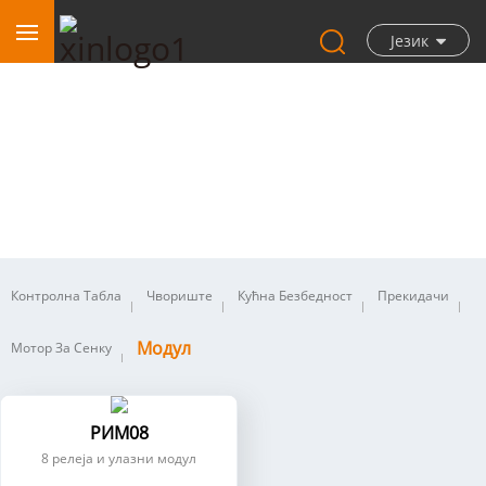
Језик
Модул
Контролна Табла
Чвориште
Кућна Безбедност
Прекидачи
Модул
Мотор За Сенку
РИМ08
8 релеја и улазни модул