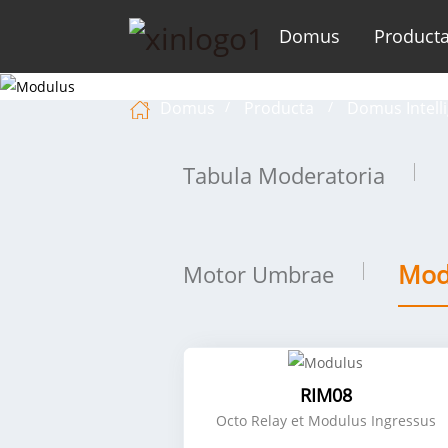
Domus
Product
Domus
Producta
Domus Intelli
Tabula Moderatoria
Mod
Motor Umbrae
RIM08
Octo Relay et Modulus Ingressus