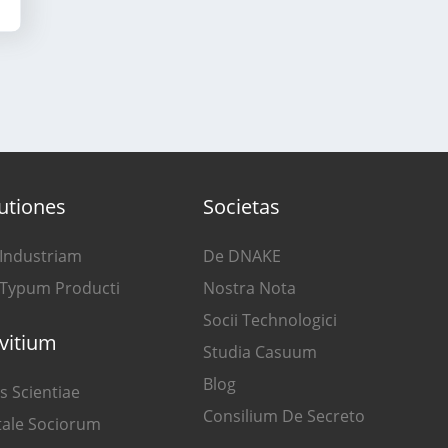
utiones
Societas
 Industriam
De DNAKE
 Typum Producti
Nostra Nota
Socii Technologici
vitium
Studia Casuum
Blog
s Scientiae
Consilium De Secreto
tale Sociorum