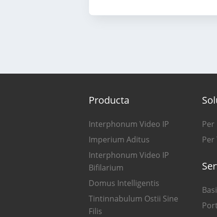
Producta
Sol
Interphonum Video IP
Per
Imperium Aditus
Per
Interphonum Video IP
Ser
Bifilarium
Domus Intelligentis
Basi
Tintinnabulum Ostii Sine
Por
Filis