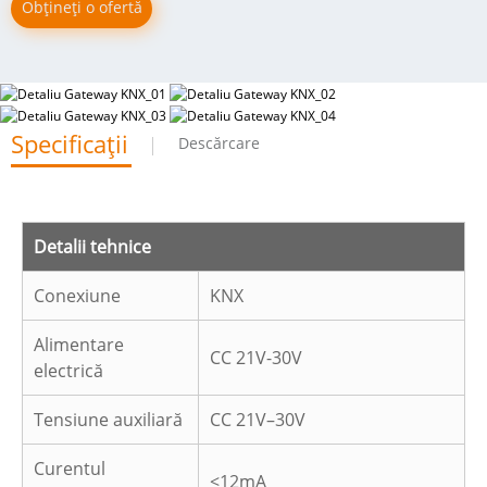
Obțineți o ofertă
Specificații
Descărcare
Detalii tehnice
Conexiune
KNX
Alimentare
CC 21V-30V
electrică
Tensiune auxiliară
CC 21V–30V
Curentul
<12mA