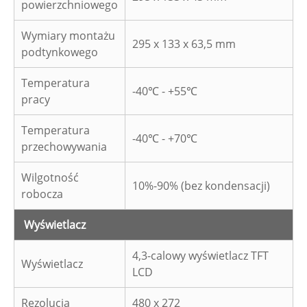
powierzchniowego
Wymiary montażu
295 x 133 x 63,5 mm
podtynkowego
Temperatura
-40℃ - +55℃
pracy
Temperatura
-40℃ - +70℃
przechowywania
Wilgotność
10%-90% (bez kondensacji)
robocza
Wyświetlacz
4,3-calowy wyświetlacz TFT
Wyświetlacz
LCD
Rezolucja
480 x 272