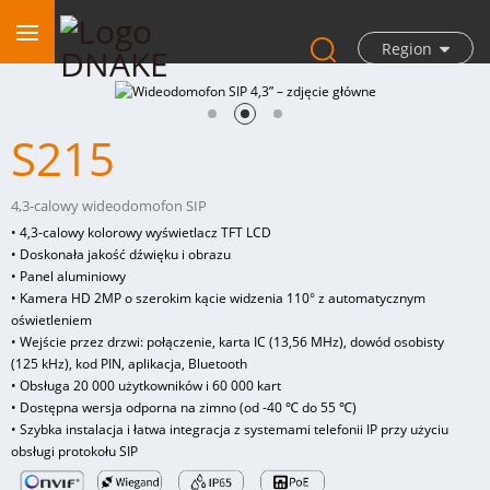
Region
S215
4,3-calowy wideodomofon SIP
• 4,3-calowy kolorowy wyświetlacz TFT LCD
• Doskonała jakość dźwięku i obrazu
• Panel aluminiowy
• Kamera HD 2MP o szerokim kącie widzenia 110° z automatycznym
oświetleniem
• Wejście przez drzwi: połączenie, karta IC (13,56 MHz), dowód osobisty
(125 kHz), kod PIN, aplikacja, Bluetooth
• Obsługa 20 000 użytkowników i 60 000 kart
• Dostępna wersja odporna na zimno (od -40 ℃ do 55 ℃)
• Szybka instalacja i łatwa integracja z systemami telefonii IP przy użyciu
obsługi protokołu SIP