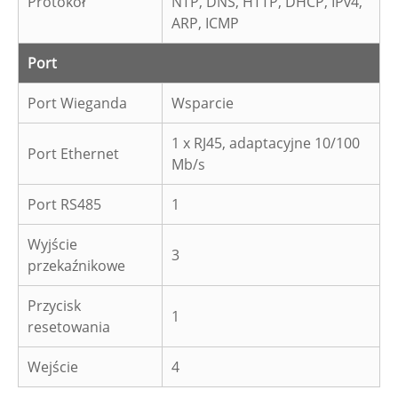
Protokół
NTP, DNS, HTTP, DHCP, IPv4,
ARP, ICMP
Port
Port Wieganda
Wsparcie
1 x RJ45, adaptacyjne 10/100
Port Ethernet
Mb/s
Port RS485
1
Wyjście
3
przekaźnikowe
Przycisk
1
resetowania
Wejście
4