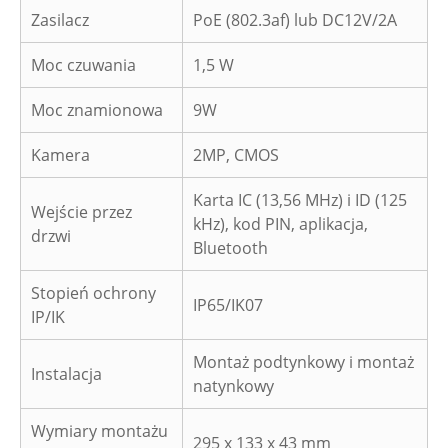
Zasilacz
PoE (802.3af) lub DC12V/2A
Moc czuwania
1,5 W
Moc znamionowa
9W
Kamera
2MP, CMOS
Karta IC (13,56 MHz) i ID (125
Wejście przez
kHz), kod PIN, aplikacja,
drzwi
Bluetooth
Stopień ochrony
IP65/IK07
IP/IK
Montaż podtynkowy i montaż
Instalacja
natynkowy
Wymiary montażu
295 x 133 x 43 mm