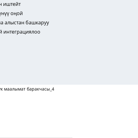
ен иштейт
үнүү оңой
на алыстан башкаруу
й интеграциялоо