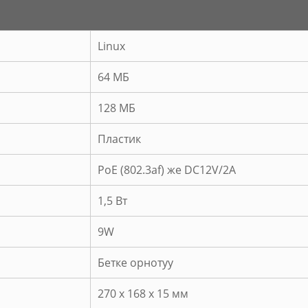
Linux
64 МБ
128 МБ
Пластик
PoE (802.3af) же DC12V/2A
1,5 Вт
9W
Бетке орнотуу
270 x 168 x 15 мм