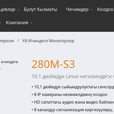
циялар
Булут Кызматы
Чечимдер
Колдоо
Компания
нтерком
Үй Ичиндеги Мониторлор
280M-S3
10.1 дюймдук Linux негизиндеги
• 10,1 дюймдук сыйымдуулуктагы сенсорду
• 8 IP камераны көзөмөлдөөнү колдоо
• HD сапаттагы аудио жана видео байла
• 8 каналдуу сигнализация киргизүүлөрү, 