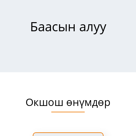
Баасын алуу
Окшош өнүмдөр