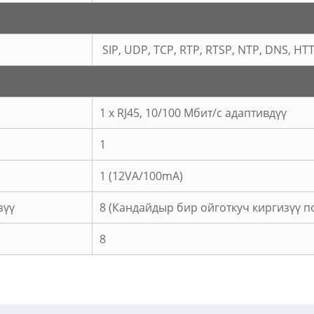
SIP, UDP, TCP, RTP, RTSP, NTP, DNS, HT
1 x RJ45, 10/100 Мбит/с адаптивдүү
1
1 (12VA/100mA)
зүү
8 (Кандайдыр бир ойготкуч киргизүү п
8