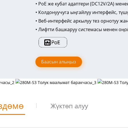
• PoE же кубат адаптери (DC12V/2A) мен
• Колдонуучуга ыңгайлуу интерфейс, түш
• Веб-интерфейс аркылуу тез орнотуу жа
• Лифтти башкаруу системасы менен оңо
Баасын алыңыз
здөмө
Жүктөп алуу