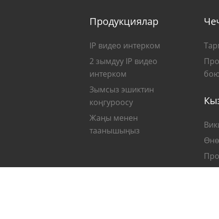
Продукциялар
Че
IP видео интерком
Тар
2 зымдуу IP видео
Про
интерком
бою
Зымсыз эшиктин
Кы
коңгуроосу
Жаңы менен
Вик
таанышыңыз
Өнө
Про
көз
Бард