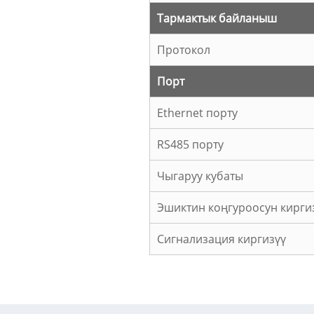
Тармактык байланыш
Протокол
Порт
Ethernet порту
RS485 порту
Чыгаруу кубаты
Эшиктин коңгуроосун кирги
Сигнализация киргизүү