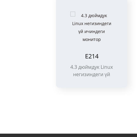
E214
10
4.3 дюймдук Linux
негизиндеги үй
ичиндеги монитор