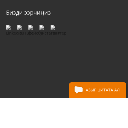
Бизди ээрчиңиз
АЗЫР ЦИТАТА АЛ
 LTD.