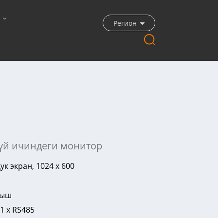
Регион
 үй ичиндеги монитор
к экран, 1024 x 600
ныш
1 x RS485