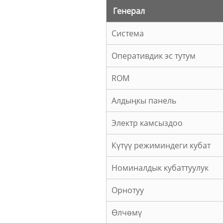
Генерал
Система
Оперативдик эс тутум
ROM
Алдыңкы панель
Электр камсыздоо
Күтүү режиминдеги кубат
Номиналдык кубаттуулук
Орнотуу
Өлчөмү