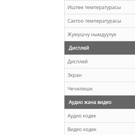
Иштөө температурасы
Сактоо температурасы
Жумушчу нымдуулук
Дисплей
Дисплей
Экран
Чечилиши
Аудио жана видео
Аудио кодек
Видео кодек