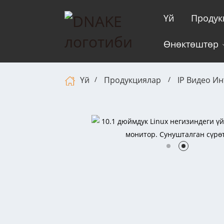
Үй
Продук
Өнөктөштөр
Үй
Продукциялар
IP Видео И