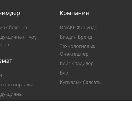
чимдер
Компания
мак боюнча
DNAKE Жөнүндө
дукциянын түрү
Биздин Бренд
нча
Технологиялык
Өнөктөштөр
змат
Кейс-Стадилер
Блог
и
Купуялык Саясаты
ктөш порталы
дукцияны
өмөлдөө
ык укуктар корголгон. © 2026 DNAKE (XIAMEN) INTELLIGENT TECHNOLOGY CO.,