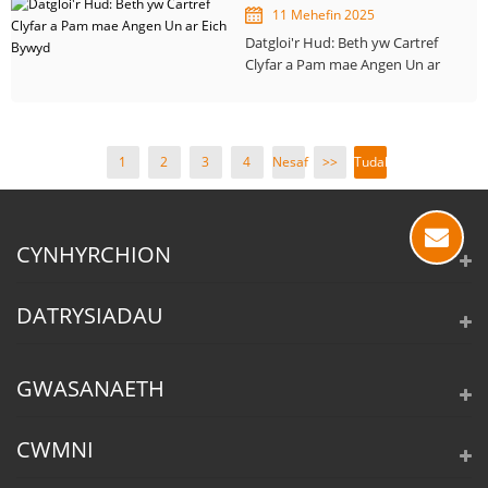
11 Mehefin 2025
Datgloi'r Hud: Beth yw Cartref
Clyfar a Pam mae Angen Un ar
Eich Bywyd
1
2
3
4
Nesaf
>>
Tudalen
>
1 / 4
CYNHYRCHION
DATRYSIADAU
GWASANAETH
CWMNI