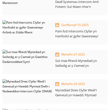
Deall Systemau Intercom Aml-
Fotwm: Sut Maen nhw'n
Gweithio a'u Manteision
Gorffennaf-15-2025
Pam fod Intercoms Clyfar yn
Hanfodol ar gyfer Gwesteiwyr
Airbnb ac Eiddo Rhent
Mehefin-27-2025
Sut mae Rheoli Mynediad yn
Seiliedig ar y Cwmwl yn
Gweithio: Dadansoddiad Syml
Mehefin-20-2025
Mynediad Drws Clyfar Wedi'i
Gwneud yn Hawdd: Plymiad
Dwfn i Nodweddion Intercom
Clyfar DNAKE