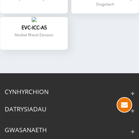
Diogelwch
EVC-ICC-A5
Modiwl Rheoli Elevator
CYNHYRCHION
DATRYSIADAU
GWASANAETH