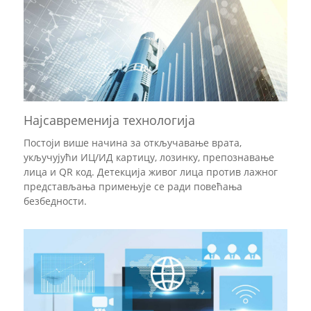
Најсавременија технологија
Постоји више начина за откључавање врата,
укључујући ИЦ/ИД картицу, лозинку, препознавање
лица и QR код. Детекција живог лица против лажног
представљања примењује се ради повећања
безбедности.