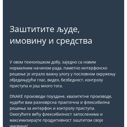
Заштитите људе,
имовину и средства
У овом технолошком добу, заједно са новим
нормалним начином рада, паметно интерфонско
решење је играло важну улогу у пословном окружењу
обједињујући глас, видео, безбедност, контролу
приступа и још много тога.
DNAKE производи поуздане, квалитетне производе,
нудећи вам разноврсна практична и флексибилна
решења за интерфон и контролу приступа.
Омогућите већу флексибилност запосленима и
максимизирајте продуктивност заштитом своје
имовине!