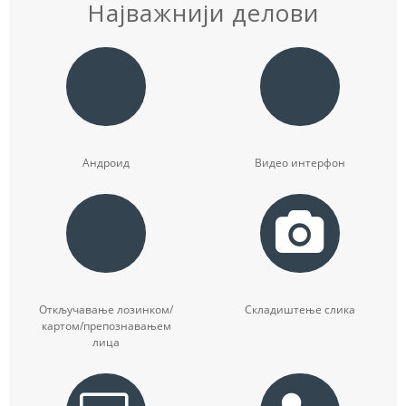
Најважнији делови
Андроид
Видео интерфон
Откључавање лозинком/
Складиштење слика
картом/препознавањем
лица