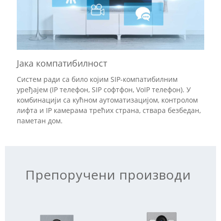
Јака компатибилност
Систем ради са било којим SIP-компатибилним
уређајем (IP телефон, SIP софтфон, VoIP телефон). У
комбинацији са кућном аутоматизацијом, контролом
лифта и IP камерама трећих страна, ствара безбедан,
паметан дом.
Препоручени производи