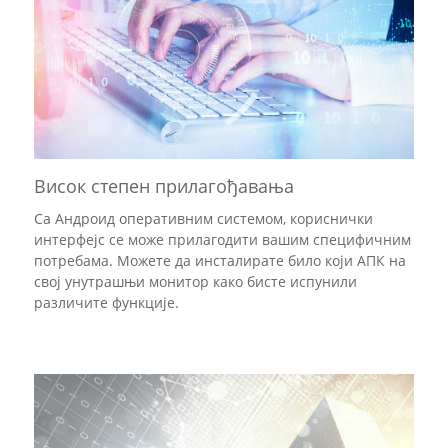
Висок степен прилагођавања
Са Андроид оперативним системом, кориснички
интерфејс се може прилагодити вашим специфичним
потребама. Можете да инсталирате било који АПК на
свој унутрашњи монитор како бисте испунили
различите функције.