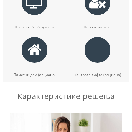
Праћење безбедности
Не узнемиравај
Паметни дом (опционо)
Контрола лифта (опционо)
Карактеристике решења