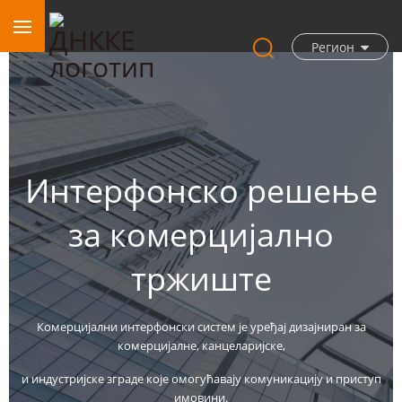
Регион
Интерфонско решење
за комерцијално
тржиште
Комерцијални интерфонски систем је уређај дизајниран за
комерцијалне, канцеларијске,
и индустријске зграде које омогућавају комуникацију и приступ
имовини.