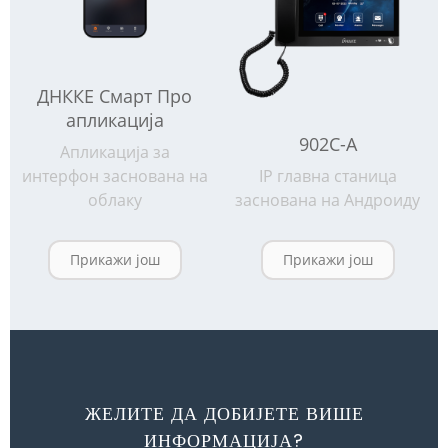
ДНККЕ Смарт Про
апликација
902C-A
Апликација за
интерфон заснована на
IP главна станица
облаку
заснована на Андроиду
Прикажи још
Прикажи још
ЖЕЛИТЕ ДА ДОБИЈЕТЕ ВИШЕ
ИНФОРМАЦИЈА?