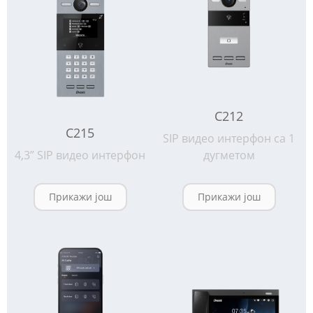
С212
С215
SIP видео интерфон са 1
4,3” SIP видео интерфон
дугметом
Прикажи још
Прикажи још