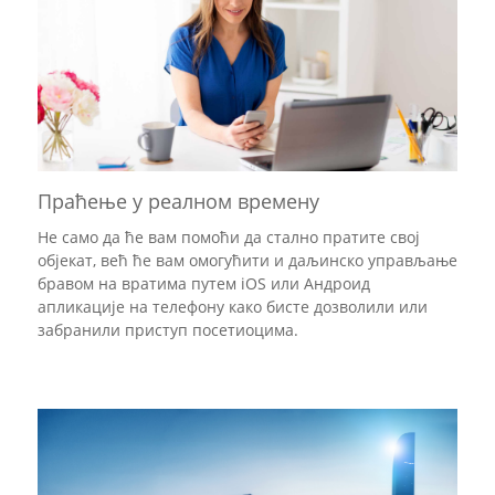
Праћење у реалном времену
Не само да ће вам помоћи да стално пратите свој
објекат, већ ће вам омогућити и даљинско управљање
бравом на вратима путем iOS или Андроид
апликације на телефону како бисте дозволили или
забранили приступ посетиоцима.