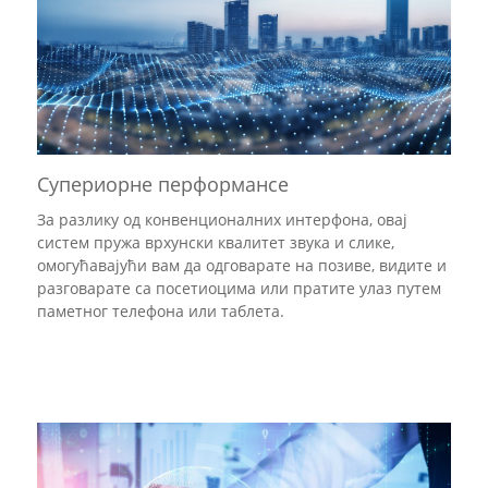
Супериорне перформансе
За разлику од конвенционалних интерфона, овај
систем пружа врхунски квалитет звука и слике,
омогућавајући вам да одговарате на позиве, видите и
разговарате са посетиоцима или пратите улаз путем
паметног телефона или таблета.