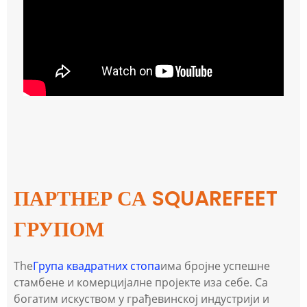
ПАРТНЕР СА SQUAREFEET
ГРУПОМ
The
Група квадратних стопа
има бројне успешне
стамбене и комерцијалне пројекте иза себе. Са
богатим искуством у грађевинској индустрији и