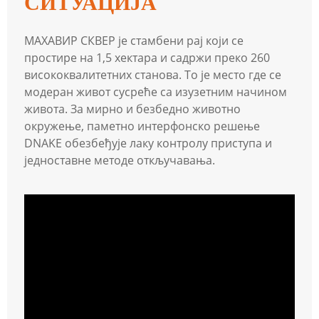
СИТУАЦИЈА
МАХАВИР СКВЕР је стамбени рај који се
простире на 1,5 хектара и садржи преко 260
висококвалитетних станова. То је место где се
модеран живот сусреће са изузетним начином
живота. За мирно и безбедно животно
окружење, паметно интерфонско решење
DNAKE обезбеђује лаку контролу приступа и
једноставне методе откључавања.