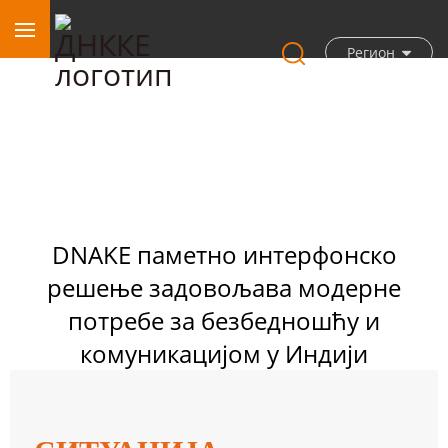
Регион
DNAKE паметно интерфонско
решење задовољава модерне
потребе за безбедношћу и
комуникацијом у Индији