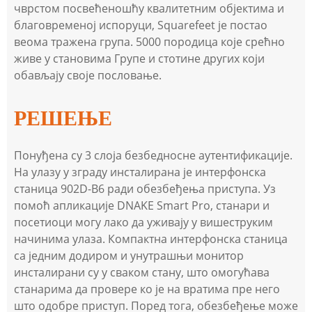
чврстом посвећеношћу квалитетним објектима и
благовременој испоруци, Squarefeet је постао
веома тражена група. 5000 породица које срећно
живе у становима Групе и стотине других који
обављају своје пословање.
РЕШЕЊЕ
Понуђена су 3 слоја безбедносне аутентификације.
На улазу у зграду инсталирана је интерфонска
станица 902D-B6 ради обезбеђења приступа. Уз
помоћ апликације DNAKE Smart Pro, станари и
посетиоци могу лако да уживају у вишеструким
начинима улаза. Компактна интерфонска станица
са једним додиром и унутрашњи монитор
инсталирани су у сваком стану, што омогућава
станарима да провере ко је на вратима пре него
што одобре приступ. Поред тога, обезбеђење може