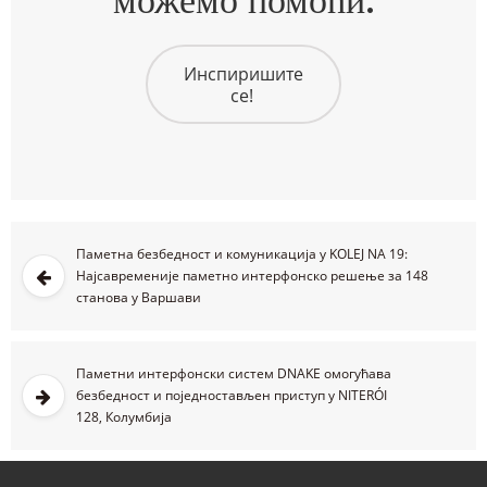
можемо помоћи.
Инспиришите
се!
Паметна безбедност и комуникација у KOLEJ NA 19:
Најсавременије паметно интерфонско решење за 148
станова у Варшави
Паметни интерфонски систем DNAKE омогућава
безбедност и поједностављен приступ у NITERÓI
128, Колумбија