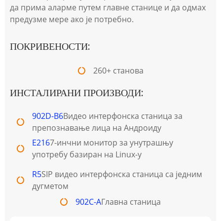
да прима аларме путем главне станице и да одмах
предузме мере ако је потребно.
ПОКРИВЕНОСТИ:
260+ станова
ИНСТАЛИРАНИ ПРОИЗВОДИ:
902D-B6
Видео интерфонска станица за
препознавање лица на Андроиду
Е216
7-инчни монитор за унутрашњу
употребу базиран на Linux-у
R5
SIP видео интерфонска станица са једним
дугметом
902C-A
Главна станица