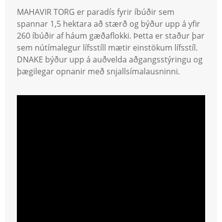
MAHAVIR TORG er paradís fyrir íbúðir sem
spannar 1,5 hektara að stærð og býður upp á yfir
260 íbúðir af háum gæðaflokki. Þetta er staður þar
sem nútímalegur lífsstíll mætir einstökum lífsstíl.
DNAKE býður upp á auðvelda aðgangsstýringu og
þægilegar opnanir með snjallsímalausninni.