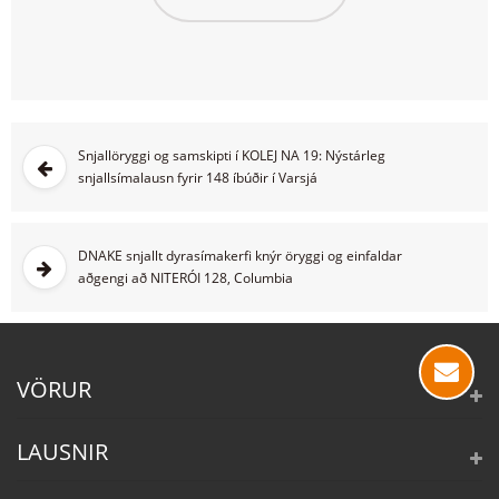
Snjallöryggi og samskipti í KOLEJ NA 19: Nýstárleg
snjallsímalausn fyrir 148 íbúðir í Varsjá
DNAKE snjallt dyrasímakerfi knýr öryggi og einfaldar
aðgengi að NITERÓI 128, Columbia
VÖRUR
LAUSNIR