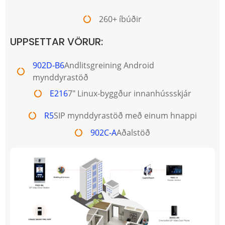
260+ íbúðir
UPPSETTAR VÖRUR:
902D-B6
Andlitsgreining Android
mynddyrastöð
E216
7" Linux-byggður innanhússskjár
R5
SIP mynddyrastöð með einum hnappi
902C-A
Aðalstöð