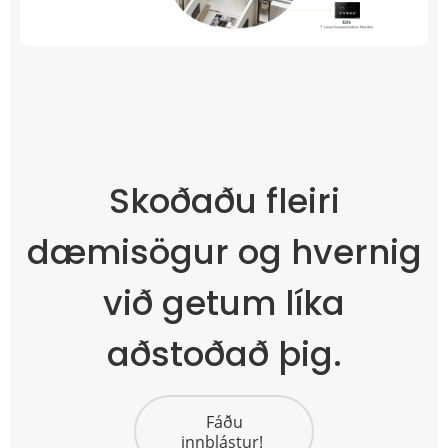
Skoðaðu fleiri
dæmisögur og hvernig
við getum líka
aðstoðað þig.
Fáðu
innblástur!