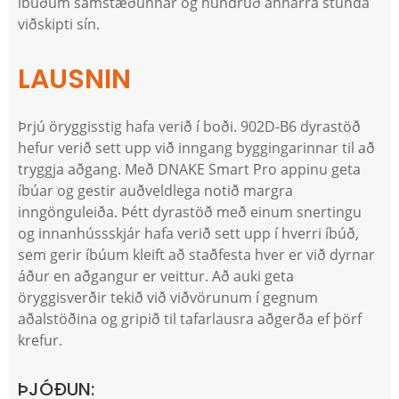
íbúðum samstæðunnar og hundruð annarra stunda
viðskipti sín.
LAUSNIN
Þrjú öryggisstig hafa verið í boði. 902D-B6 dyrastöð
hefur verið sett upp við inngang byggingarinnar til að
tryggja aðgang. Með DNAKE Smart Pro appinu geta
íbúar og gestir auðveldlega notið margra
inngönguleiða. Þétt dyrastöð með einum snertingu
og innanhússskjár hafa verið sett upp í hverri íbúð,
sem gerir íbúum kleift að staðfesta hver er við dyrnar
áður en aðgangur er veittur. Að auki geta
öryggisverðir tekið við viðvörunum í gegnum
aðalstöðina og gripið til tafarlausra aðgerða ef þörf
krefur.
ÞJÓÐUN: