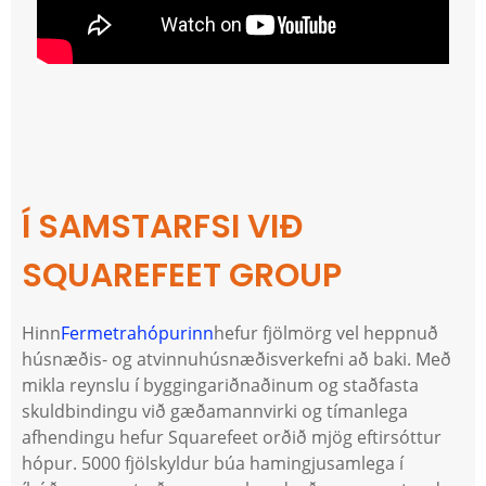
Í SAMSTARFSI VIÐ
SQUAREFEET GROUP
Hinn
Fermetrahópurinn
hefur fjölmörg vel heppnuð
húsnæðis- og atvinnuhúsnæðisverkefni að baki. Með
mikla reynslu í byggingariðnaðinum og staðfasta
skuldbindingu við gæðamannvirki og tímanlega
afhendingu hefur Squarefeet orðið mjög eftirsóttur
hópur. 5000 fjölskyldur búa hamingjusamlega í