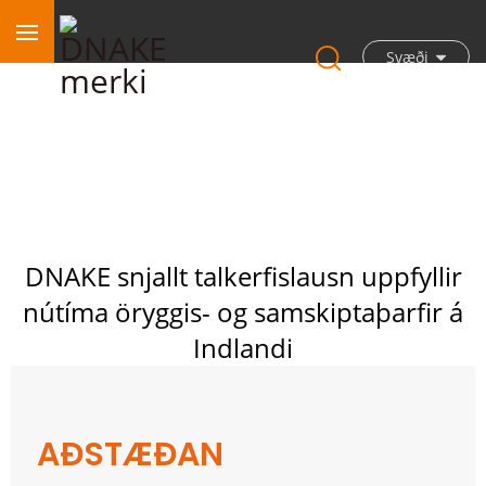
Svæði
DNAKE snjallt talkerfislausn uppfyllir
nútíma öryggis- og samskiptaþarfir á
Indlandi
AÐSTÆÐAN