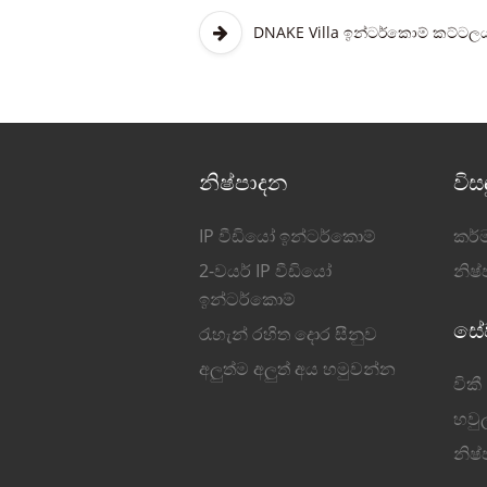
DNAKE Villa ඉන්ටර්කොම් කට්ටලය
නිෂ්පාදන
විසඳ
IP වීඩියෝ ඉන්ටර්කොම්
කර්
2-වයර් IP වීඩියෝ
නිෂ
ඉන්ටර්කොම්
සේ
රැහැන් රහිත දොර සීනුව
අලුත්ම අලුත් අය හමුවන්න
විකී
හවු
නිෂ්