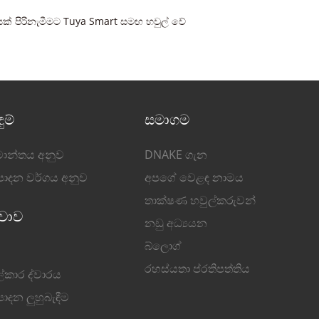
ක් පිරිනැමීමට Tuya Smart සමඟ හවුල් වේ
ුම්
සමාගම
මාන්තය අනුව
DNAKE ගැන
්පාදන වර්ගය අනුව
අපගේ වෙළඳ නාමය
තාක්ෂණ හවුල්කරුවන්
වාව
නඩු අධ්‍යයන
බ්ලොග්
රහස්යතා ප්රතිපත්තිය
ල්කාර ද්වාරය
පාදන ලුහුබැඳීම