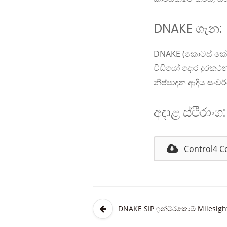
DNAKE ගැන:
DNAKE (කොටස් කේතය: 
වීඩියෝ දොර දුරකථන, 
නිෂ්පාදන ආදිය සංවර
අදාළ ස්ථිරාංග:
Control4 
DNAKE SIP ඉන්ටර්කොම් Milesig