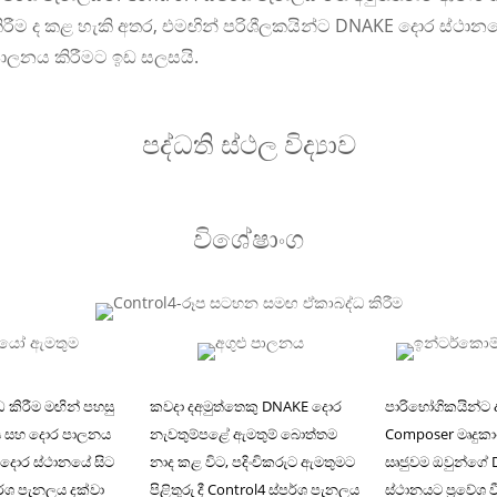
 කිරීම ද කළ හැකි අතර, එමඟින් පරිශීලකයින්ට DNAKE දොර ස්ථාන
ාලනය කිරීමට ඉඩ සලසයි.
පද්ධති ස්ථල විද්‍යාව
විශේෂාංග
 කිරීම මඟින් පහසු
කවදා ද
අමුත්තෙකු DNAKE දොර
පාරිභෝගිකයින්ට ද
 සහ දොර පාලනය
නැවතුම්පළේ ඇමතුම් බොත්තම
Composer මෘදුකා
දොර ස්ථානයේ සිට
නාද කළ විට, පදිංචිකරුට ඇමතුමට
සෘජුවම ඔවුන්ගේ
ර්ශ පැනලය දක්වා
පිළිතුරු දී Control4 ස්පර්ශ පැනලය
ස්ථානයට ප්‍රවේශ ව