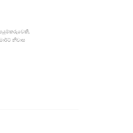
ැපයුම්කරුවෙකි,
මාර්ට් නිවාස