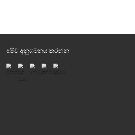
අපිව අනුගමනය කරන්න