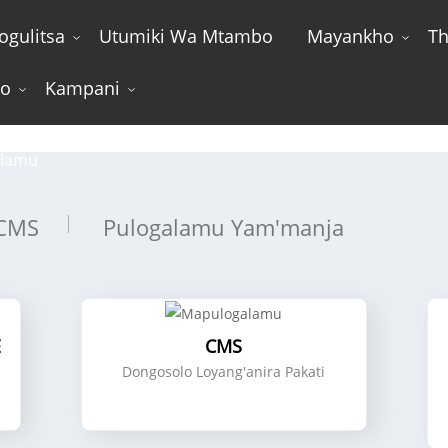
ogulitsa
Utumiki Wa Mtambo
Mayankho
Th
wo
Kampani
Mapulogalamu
alamu
CMS
Pulogalamu Yam'manja
E
CMS
Dongosolo Loyang'anira Pakati