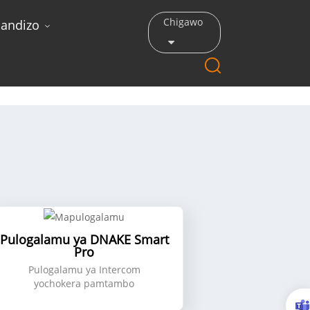
Chigawo
andizo
Pulogalamu ya DNAKE Smart
Pro
Pulogalamu ya Intercom
yochokera pamtambo