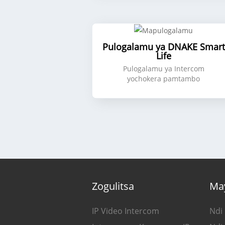
Pulogalamu ya DNAKE Smart
Life
Pulogalamu ya Intercom
yochokera pamtambo
Zogulitsa
Ma
IP Video Intercom
Ndi