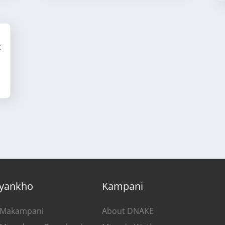
yankho
Kampani
 Makampani
About DNAKE