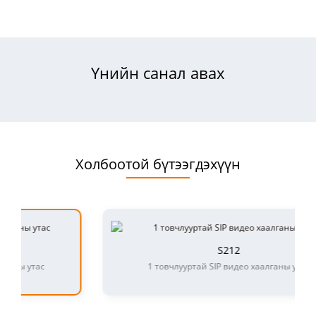
Үнийн санал авах
Холбоотой бүтээгдэхүүн
S212
1 товчлууртай SIP видео хаалганы утас