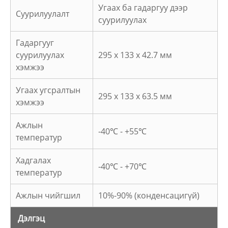
Угаах ба гадаргуу дээр
Суурилуулалт
суурилуулах
Гадаргууг
суурилуулах
295 x 133 x 42.7 мм
хэмжээ
Угаах угсралтын
295 x 133 x 63.5 мм
хэмжээ
Ажлын
-40℃ - +55℃
температур
Хадгалах
-40℃ - +70℃
температур
Ажлын чийгшил
10%-90% (конденсацигүй)
Дэлгэц