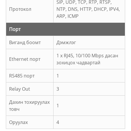
SIP, UDP, TCP, RTP, RTSP,
Протокол
NTP, DNS, HTTP, DHCP, IPV4,
ARP, ICMP
Порт
Виганд боомт
Дэмжлэг
1 x RJ45, 10/100 Mbps дасан
Ethernet порт
зохицох чадвартай
RS485 порт
1
Relay Out
3
Дахин тохируулах
1
товч
Оруулах
4