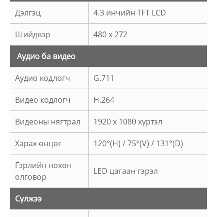
Дэлгэц
4.3 инчийн TFT LCD
Шийдвэр
480 x 272
Аудио ба видео
Аудио кодлогч
G.711
Видео кодлогч
H.264
Видеоны нягтрал
1920 x 1080 хүртэл
Харах өнцөг
120°(H) / 75°(V) / 131°(D)
Гэрлийн нөхөн
LED цагаан гэрэл
олговор
Сүлжээ