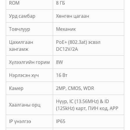
ROM
8 ГБ
Урд самбар
Хөнгөн цагаан
Товчлуур
Механик
Цахилгаан
PoE+ (802.3at) эсвэл
хангамж
DC12V/2A
Хүлээлгийн горим
8W
Нэрлэсэн хүч
16 Вт
Камер
2MP, CMOS, WDR
Нүүр, IC (13.56MHz) & ID
Хаалганы орц
(125kHz) карт, ПИН код, APP
IP үнэлгээ
IP65