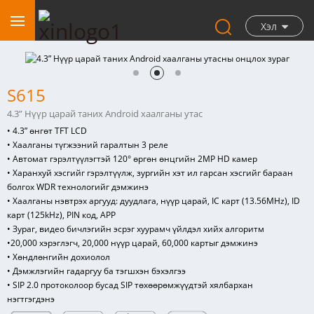
Хэл
S615
4.3” Нүүр царай таних Android хаалганы утас
• 4.3” өнгөт TFT LCD
• Хаалганы түгжээний гаралтын 3 реле
• Автомат гэрэлтүүлэгтэй 120° өргөн өнцгийн 2MP HD камер
• Харанхуй хэсгийг гэрэлтүүлж, зургийн хэт ил гарсан хэсгийг бараан
болгох WDR технологийг дэмжинэ
• Хаалганы нэвтрэх аргууд: дуудлага, нүүр царай, IC карт (13.56MHz), ID
карт (125kHz), PIN код, APP
• Зураг, видео бичлэгийн эсрэг хуурамч үйлдэл хийх алгоритм
•
20,000 хэрэглэгч, 20,000 нүүр царай, 60,000 картыг дэмжинэ
• Хөндлөнгийн дохиолол
• Дэмжлэгийн гадаргуу ба тэгшхэн бэхэлгээ
• SIP 2.0 протоколоор бусад SIP төхөөрөмжүүдтэй хялбархан
нэгтгэгдэнэ