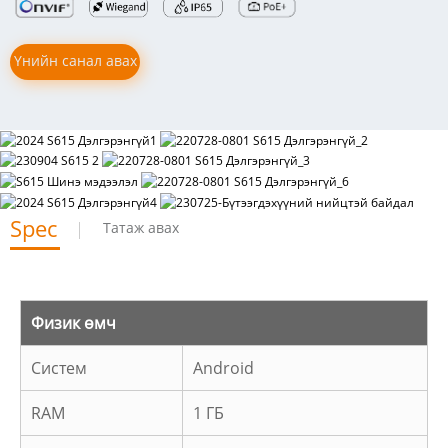
Үнийн санал авах
Spec
Татаж авах
Физик өмч
Систем
Android
RAM
1 ГБ