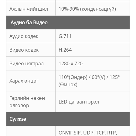
Ажлын чийгшил
10%-90% (конденсацгүй)
Аудио ба Видео
Аудио кодек
G.711
Видео кодек
H.264
Видео нягтрал
1280 x 720
110°(Өндөр) / 60°(V) / 125°
Харах өнцөг
(Өмнөх)
Гэрлийн нөхөн
LED цагаан гэрэл
олговор
Сүлжээ
ONVIF,
SIP, UDP, TCP, RTP,