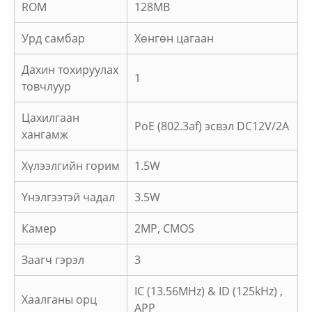
ROM
128MB
Урд самбар
Хөнгөн цагаан
Дахин тохируулах
1
товчлуур
Цахилгаан
PoE (802.3af) эсвэл DC12V/2A
хангамж
Хүлээлгийн горим
1.5W
Үнэлгээтэй чадал
3.5W
Камер
2MP, CMOS
Заагч гэрэл
3
IC (13.56MHz) & ID (125kHz) ,
Хаалганы орц
APP