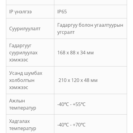
IP үнэлгээ
IP65
Гадаргуу болон угаалтуурын
Суурилуулалт
угсралт
Гадаргууг
суурилуулах
168 x 88 x 34 мм
хэмжээс
Усанд шумбах
холболтын
210 x 120 x 48 мм
хэмжээс
Ажлын
-40℃ - +55℃
температур
Хадгалах
-40℃ - +70℃
температур