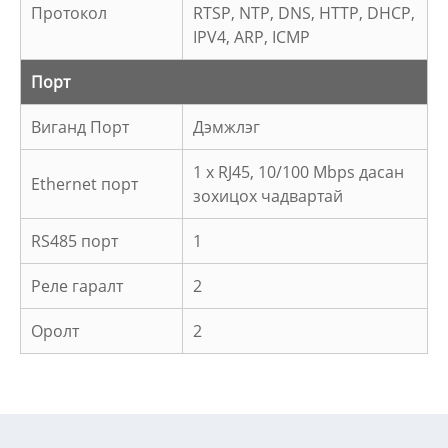
Протокол
RTSP, NTP, DNS, HTTP, DHCP,
IPV4, ARP, ICMP
Порт
Виганд Порт
Дэмжлэг
1 x RJ45, 10/100 Mbps дасан
Ethernet порт
зохицох чадвартай
RS485 порт
1
Реле гаралт
2
Оролт
2