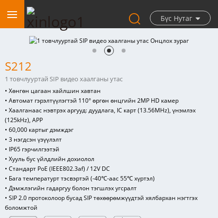
Бүс Нутаг
S212
1 товчлууртай SIP видео хаалганы утас
• Хөнгөн цагаан хайлшин хавтан
• Автомат гэрэлтүүлэгтэй 110° өргөн өнцгийн 2MP HD камер
• Хаалганаас нэвтрэх аргууд: дуудлага, IC карт (13.56MHz), үнэмлэх
(125kHz), APP
• 60,000 картыг дэмждэг
• 3 нэгдсэн үзүүлэлт
• IP65 гэрчилгээтэй
• Хууль бус үйлдлийн дохиолол
• Стандарт PoE (IEEE802.3af) / 12V DC
• Бага температурт тэсвэртэй (-40℃-аас 55℃ хүртэл)
• Дэмжлэгийн гадаргуу болон тэгшлэх угсралт
• SIP 2.0 протоколоор бусад SIP төхөөрөмжүүдтэй хялбархан нэгтгэх
боломжтой