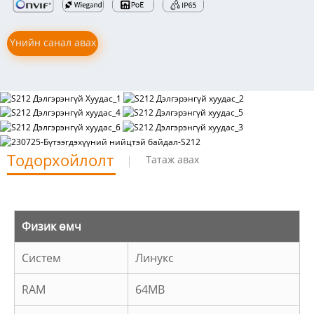
Үнийн санал авах
Тодорхойлолт
Татаж авах
Физик өмч
Систем
Линукс
RAM
64MB