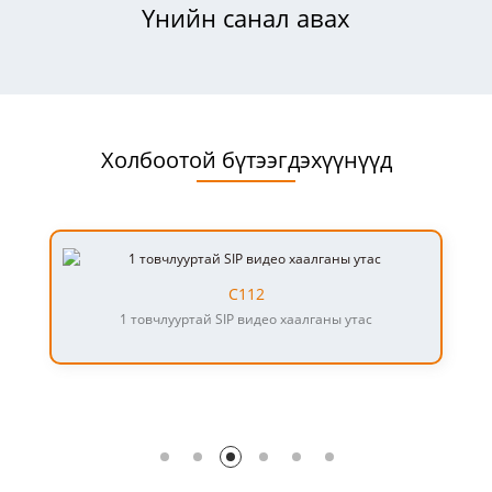
Үнийн санал авах
Холбоотой бүтээгдэхүүнүүд
C112
1 товчлууртай SIP видео хаалганы утас