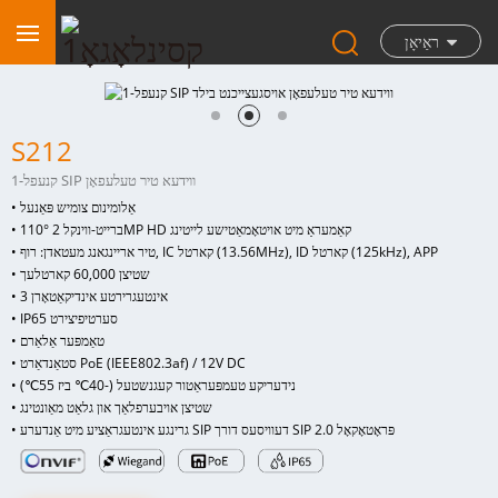
ראַיאָן
S212
1-קנעפל SIP ווידעא טיר טעלעפאָן
• אַלומינום צומיש פּאַנעל
• 110° ברייט-ווינקל 2MP HD קאַמעראַ מיט אויטאָמאַטישע לייטינג
• טיר אריינגאנג מעטאדן: רוף, IC קארטל (13.56MHz), ID קארטל (125kHz), APP
• שטיצן 60,000 קארטלעך
• 3 אינטעגרירטע אינדיקאַטאָרן
• IP65 סערטיפיצירט
• טאַמפּער אַלאַרם
• סטאַנדאַרט PoE (IEEE802.3af) / 12V DC
• נידעריקע טעמפּעראַטור קעגנשטעל (-40℃ ביז 55℃)
• שטיצן אויבערפלאַך און גלאַט מאַונטינג
• גרינגע אינטעגראַציע מיט אַנדערע SIP דעוויסעס דורך SIP 2.0 פּראָטאָקאָל