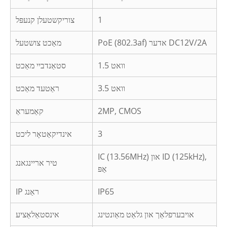
1
צוריקשטעלן קנעפּל
PoE (802.3af) אדער DC12V/2A
מאַכט צושטעל
1.5 וואט
סטאַנדביי מאַכט
3.5 וואט
ראַטעד מאַכט
2MP, CMOS
קאַמעראַ
3
אינדיקאַטאָר ליכט
IC (13.56MHz) און ID (125kHz),
טיר אריינגאנג
אַפּ
IP65
IP ראַנג
אויבערפלאַך און גלאַט מאַונטינג
אינסטאַלאַציע