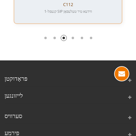
C112
1-קנעפל SIP ווידעא טיר טעלעפאָן
פּראָדוקטן
לייזונגען
סערוויס
פירמע