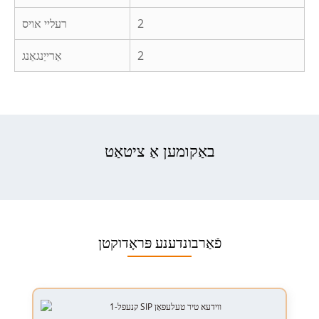
2
רעליי אויס
2
אַרייַנגאַנג
באַקומען אַ ציטאַט
פֿאַרבונדענע פּראָדוקטן