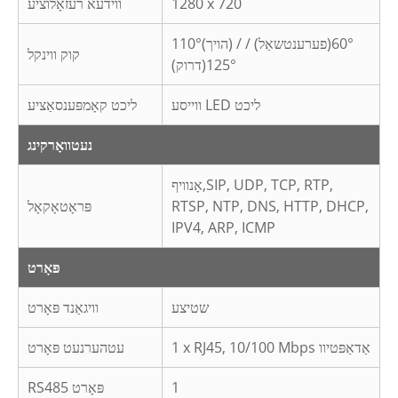
1280 x 720
ווידעא רעזאָלוציע
110°(הויך) / 60°(פערענטשאַל) /
קוק ווינקל
125°(דרוק)
ווייסע LED ליכט
ליכט קאָמפּענסאַציע
נעטוואָרקינג
SIP, UDP, TCP, RTP,
אָנוויף,
RTSP, NTP, DNS, HTTP, DHCP,
פּראָטאָקאָל
IPV4, ARP, ICMP
פּאָרט
שטיצע
וויגאַנד פּאָרט
1 x RJ45, 10/100 Mbps אַדאַפּטיוו
עטהערנעט פּאָרט
1
RS485 פּאָרט