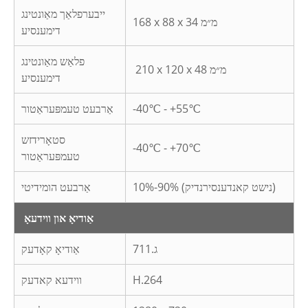
ייבערפלאַך מאַונטינג
168 x 88 x 34 מ״מ
דימענסיע
פלאַש מאַונטינג
210 x 120 x 48 מ״מ
דימענסיע
-40℃ - +55℃
אַרבעט טעמפּעראַטור
סטאָרידזש
-40℃ - +70℃
טעמפּעראַטור
10%-90% (נישט קאנדענסירנדיק)
אַרבעט הומידיטי
אַודיאָ און ווידעאָ
ג.711
אַודיאָ קאָדעק
H.264
ווידעא קאדעק