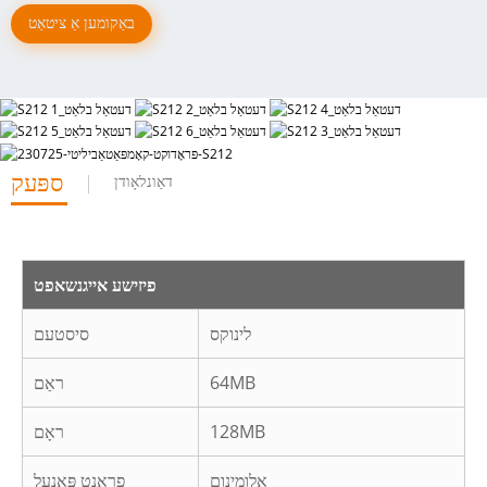
באַקומען אַ ציטאַט
ספּעק
דאַונלאָודן
פיזישע אייגנשאפט
לינוקס
סיסטעם
64MB
ראַם
128MB
ראָם
אַלומינום
פראָנט פּאַנעל