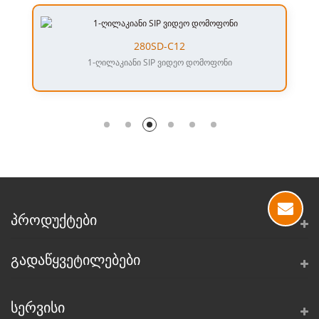
280SD-C12
1-ღილაკიანი SIP ვიდეო დომოფონი
ᲞᲠᲝᲓᲣᲥᲢᲔᲑᲘ
ᲒᲐᲓᲐᲬᲧᲕᲔᲢᲘᲚᲔᲑᲔᲑᲘ
ᲡᲔᲠᲕᲘᲡᲘ