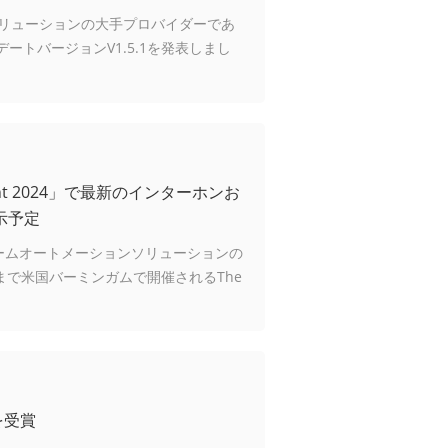
ムソリューションの大手プロバイダーであ
ートバージョンV1.5.1を発表しまし
的なパフォーマンスを向上させることを
vent 2024」で最新のインターホンお
示予定
びホームオートメーションソリューションの
日まで米国バーミンガムで開催されるThe
嬉しく思います。
を受賞