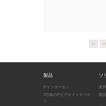
<<
<
製品
ソ
IPインターホン
業
2芯線のIPビデオインターホ
製
ン