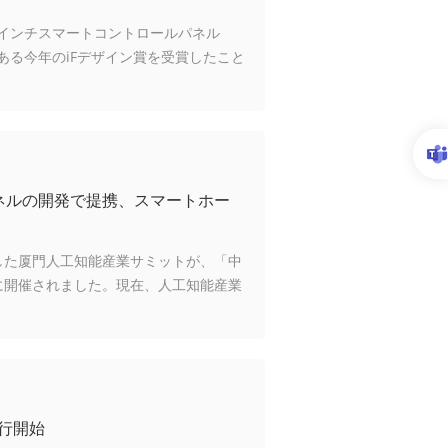
0.1インチスマートコントロールパネル
ある今年のiFデザイン賞を受賞したこと
ーは「ビルディングテクノロジー」で
ールパネルの開発で提携、スマートホー
マにした厦門人工知能産業サミットが、「中
に開催されました。現在、人工知能産業
行開始