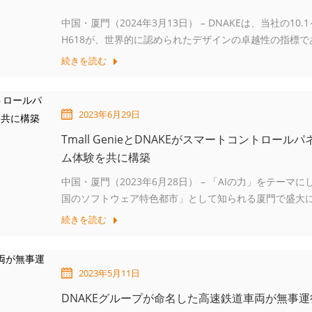
中国・厦門（2024年3月13日） – DNAKEは、当社の1
H618が、世界的に認められたデザインの卓越性の指標で
を発表できることを大変嬉しく思います。受賞カテゴリ
続きを読む
す。
2023年6月29日
Tmall GenieとDNAKEがスマートコントロ
ム体験を共に構築
中国・厦門（2023年6月28日） – 「AIの力」をテー
国のソフトウェア特色都市」として知られる厦門で盛大
は急速な発展段階にあり、…
続きを読む
2023年5月11日
DNAKEグループが命名した高速鉄道車両が無事運