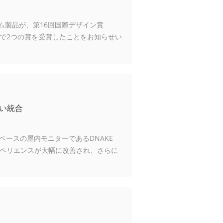
ホーム製品が、第16回国際デザイン賞
性で2つの賞を受賞したことをお知らせい
広い統合
ベースの屋内モニターであるDNAKE
スペリエンスが大幅に改善され、さらに
使いやすさがさらに向上しています。