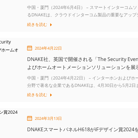
中国・厦門（2024年6月4日） – スマートインターコ
るDNAKEは、クラウドインターコム製品の重要なアップデ
た。このアップデートは、柔軟性、拡張性、および全体
続きを読む
目的としています。
2024年4月22日
DNAKE社、英国で開催される「The Security E
よびホームオートメーションソリューションを展
中国・厦門（2024年4月22日） – インターホンおよ
分野で著名な企業であるDNAKEは、4月30日から5月2
Security Event（TSE）への参加を発表できることを
続きを読む
2024年3月13日
DNAKEスマートパネルH618がiFデザイン賞2024