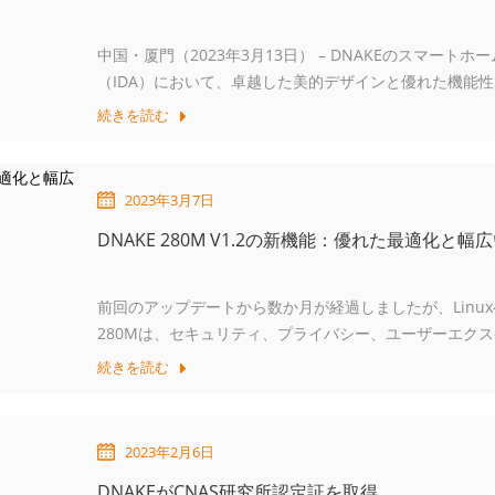
中国・厦門（2023年3月13日） – DNAKEのスマート
（IDA）において、卓越した美的デザインと優れた機能
たします。
続きを読む
2023年3月7日
DNAKE 280M V1.2の新機能：優れた最適化と幅
前回のアップデートから数か月が経過しましたが、Linux
280Mは、セキュリティ、プライバシー、ユーザーエク
優れた製品として復活しました。これにより、信頼性と
続きを読む
2023年2月6日
DNAKEがCNAS研究所認定証を取得