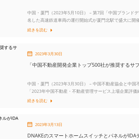
中国・厦門（2023年5月10日） – 第7回「中国ブラン
名した高速鉄道車両の運行開始式が厦門北駅で盛大に開催
門）の苗国東社長は、式典で次のように述べました。
続きを読む
2023年3月30日
「中国不動産開発企業トップ500社が推奨するサ
中国・厦門（2023年3月30日） – 中国不動産協会と
「2023年中国不動産・不動産管理サービス上場企業評
ると、
続きを読む
2023年3月13日
DNAKEのスマートホームスイッチとパネルがID