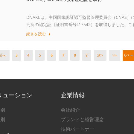
DNAKEは、中国国家認証認可監督管理委員会（CNAS）
究所の認定証（証明書番号L17542）を取得しました。これ
の認定基準を満たしていることを示しています。
続きを読む
 前へ
3
4
5
6
7
8
9
次>
>>
6ペー
リューション
企業情報
界別
会社紹介
品別
ブランドと経営理念
技術パートナー