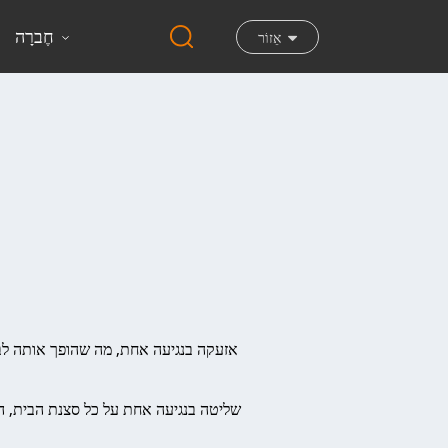
חֶברָה
אֵזוֹר