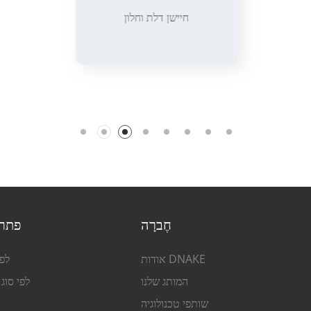
חיישן דלת וחלון
חֶברָה
פתרו
אודות DNAKE
לפי
המותג שלנו
לפי סוג
שותפי טכנולוגיה