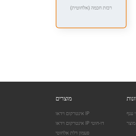
רכזת חכמה (אלחוטית)
נות
מוצרים
 ענף
אינטרקום וידאו IP
 מוצר
אינטרקום וידאו IP דו-חוטי
פעמון דלת אלחוטי