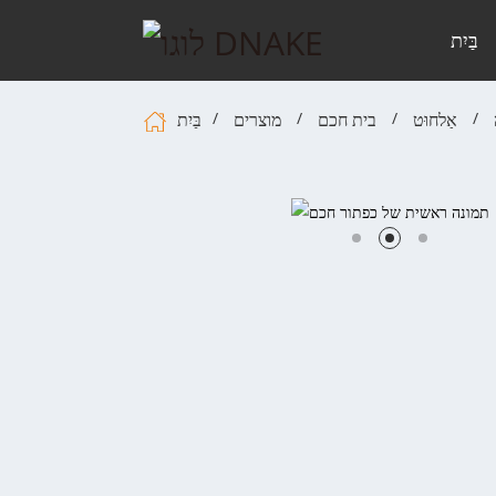
בַּיִת
אַלחוּט
בית חכם
מוצרים
בַּיִת