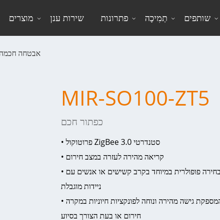
שותפים
תְמִיכָה
פתרונות
שירות ענן
מוצרים
אבטחה חכמה
MIR-SO100-ZT5
כפתור חכם
• פרוטוקול ZigBee 3.0 סטנדרטי
• קריאה מהירה לעזרה במצב חירום
• אזעקה בנגיעה אחת, מה שהופך אותה לבחירה פופולרית במיוחד בקרב קשישים או אנשים עם
ניידות מוגבלת
• שליטה בנגיעה אחת על כל סצנת הבית, המספקת גישה מהירה ונוחה לפונקציות חיוניות במקרה
חירום או בעת הצורך בסיוע